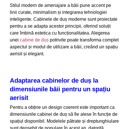
Stilul modern de amenajare a băii pune accent pe
linii curate, minimalism și integrarea tehnologiei
inteligente. Cabinele de duș moderne sunt proiectate
pentru a se adapta acestor principii, oferind soluții
care îmbină estetica cu funcționalitatea. Alegerea
unei
cabine de duș
potrivite poate transforma complet
aspectul și modul de utilizare a băii, creând un spațiu
aerisit și elegant.
Adaptarea cabinelor de duș la
dimensiunile băii pentru un spațiu
aerisit
Pentru a obține un design coerent este important ca
dimensiunile cabinei de duș să fie alese în funcție de
spațiul disponibil. Modelele pătrate și dreptunghiulare
sunt deosebit de populare în acest an, datorită