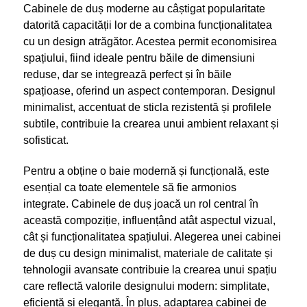
Cabinele de duș moderne au câștigat popularitate
datorită capacității lor de a combina funcționalitatea
cu un design atrăgător. Acestea permit economisirea
spațiului, fiind ideale pentru băile de dimensiuni
reduse, dar se integrează perfect și în băile
spațioase, oferind un aspect contemporan. Designul
minimalist, accentuat de sticla rezistentă și profilele
subtile, contribuie la crearea unui ambient relaxant și
sofisticat.
Pentru a obține o baie modernă și funcțională, este
esențial ca toate elementele să fie armonios
integrate. Cabinele de duș joacă un rol central în
această compoziție, influențând atât aspectul vizual,
cât și funcționalitatea spațiului. Alegerea unei cabinei
de duș cu design minimalist, materiale de calitate și
tehnologii avansate contribuie la crearea unui spațiu
care reflectă valorile designului modern: simplitate,
eficiență și eleganță. În plus, adaptarea cabinei de