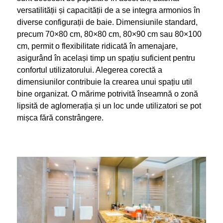
versatilității și capacității de a se integra armonios în
diverse configurații de baie. Dimensiunile standard,
precum 70×80 cm, 80×80 cm, 80×90 cm sau 80×100
cm, permit o flexibilitate ridicată în amenajare,
asigurând în același timp un spațiu suficient pentru
confortul utilizatorului. Alegerea corectă a
dimensiunilor contribuie la crearea unui spațiu util
bine organizat. O mărime potrivită înseamnă o zonă
lipsită de aglomerația și un loc unde utilizatori se pot
mișca fără constrângere.