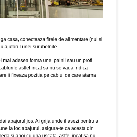
eaga casa, conecteaza firele de alimentare (nul si
cu ajutorul unei surubelnite.
cel mai adesea forma unei palnii sau un profil
ablurile astfel incat sa nu se vada, ridica
re ii fixeaza pozitia pe cablul de care atarna
ai abajurul jos. Ai grija unde il asezi pentru a
une la loc abajurul, asigura-te ca acesta din
meda si apoi cu una uscata, astfel incat sa nu