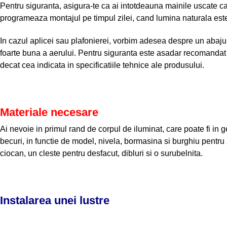
Pentru siguranta, asigura-te ca ai intotdeauna mainile uscate cand
programeaza montajul pe timpul zilei, cand lumina naturala este p
In cazul aplicei sau plafonierei, vorbim adesea despre un abajur
foarte buna a aerului. Pentru siguranta este asadar recomandat
decat cea indicata in specificatiile tehnice ale produsului.
Materiale necesare
Ai nevoie in primul rand de corpul de iluminat, care poate fi in 
becuri, in functie de model, nivela, bormasina si burghiu pentru z
ciocan, un cleste pentru desfacut, dibluri si o surubelnita.
Instalarea unei lustre