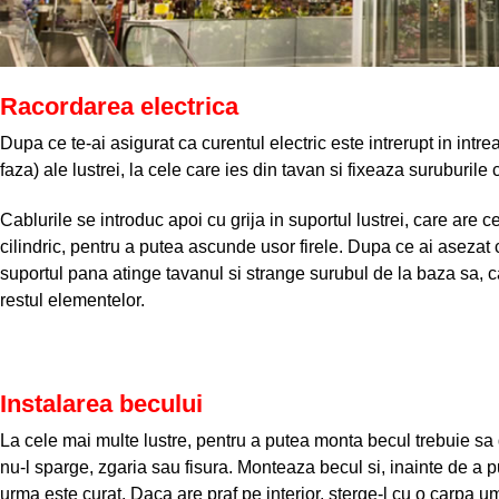
Racordarea electrica
Dupa ce te-ai asigurat ca curentul electric este intrerupt in intr
faza) ale lustrei, la cele care ies din tavan si fixeaza suruburile 
Cablurile se introduc apoi cu grija in suportul lustrei, care are 
cilindric, pentru a putea ascunde usor firele. Dupa ce ai asezat c
suportul pana atinge tavanul si strange surubul de la baza sa, ca
restul elementelor.
Instalarea becului
La cele mai multe lustre, pentru a putea monta becul trebuie sa d
nu-l sparge, zgaria sau fisura. Monteaza becul si, inainte de a p
urma este curat. Daca are praf pe interior, sterge-l cu o carpa u