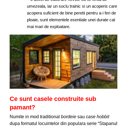
umezeala, iar un soclu trainic si un acoperis care
acopera suficient de bine peretii pentru a-i feri de
ploaie, sunt elementele esentiale unei durate cat
mai mari de exploatare.
Ce sunt casele construite sub
pamant?
Numite in mod traditional
bordeie
sau
case hobbit
dupa formatul locuintelor din populara serie “Stapanul