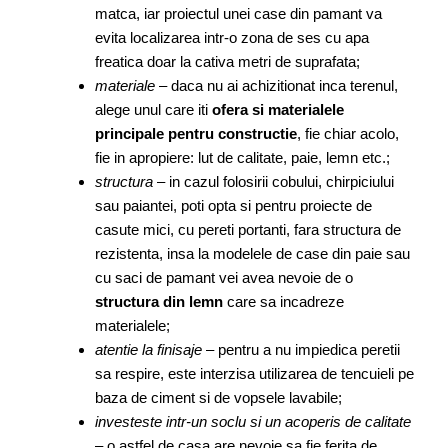
matca, iar proiectul unei case din pamant va
evita localizarea intr-o zona de ses cu apa
freatica doar la cativa metri de suprafata;
materiale
– daca nu ai achizitionat inca terenul,
alege unul care iti
ofera si materialele
principale pentru constructie
, fie chiar acolo,
fie in apropiere: lut de calitate, paie, lemn etc.;
structura
– in cazul folosirii cobului, chirpiciului
sau paiantei, poti opta si pentru proiecte de
casute mici, cu pereti portanti, fara structura de
rezistenta, insa la modelele de case din paie sau
cu saci de pamant vei avea nevoie de o
structura din lemn
care sa incadreze
materialele;
atentie la finisaje
– pentru a nu impiedica peretii
sa respire, este interzisa utilizarea de tencuieli pe
baza de ciment si de vopsele lavabile;
investeste intr-un soclu si un acoperis de calitate
– o astfel de casa are nevoie sa fie ferita de