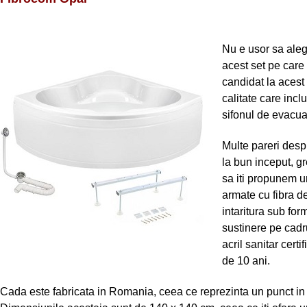
Nu e usor sa aleg
acest set pe care
candidat la acest
calitate care inc
sifonul de evacua
Multe pareri desp
la bun inceput, g
sa iti propunem u
armate cu fibra de
intaritura sub fo
sustinere pe cadr
acril sanitar cert
de 10 ani.
Cada este fabricata in Romania, ceea ce reprezinta un punct in p