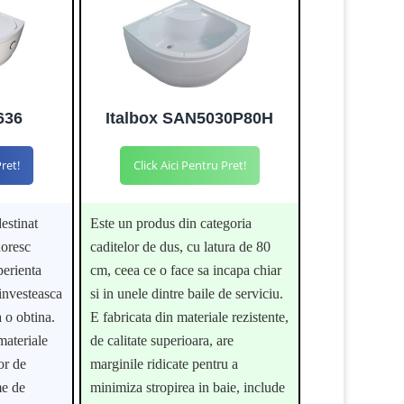
636
Italbox SAN5030P80H
Pret!
Click Aici Pentru Pret!
estinat
Este un produs din categoria
doresc
caditelor de dus, cu latura de 80
perienta
cm, ceea ce o face sa incapa chiar
investeasca
si in unele dintre baile de serviciu.
a o obtina.
E fabricata din materiale rezistente,
materiale
de calitate superioara, are
or de
marginile ridicate pentru a
me de
minimiza stropirea in baie, include