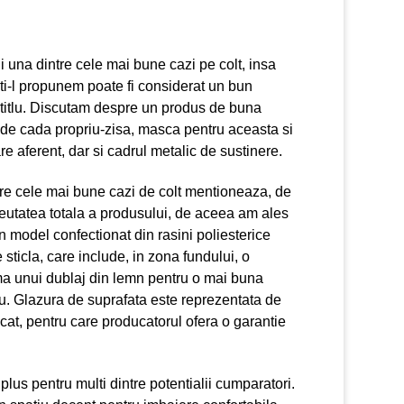
i una dintre cele mai bune cazi pe colt, insa
 ti-l propunem poate fi considerat un bun
 titlu. Discutam despre un produs de buna
lude cada propriu-zisa, masca pentru aceasta si
re aferent, dar si cadrul metalic de sustinere.
re cele mai bune cazi de colt mentioneaza, de
reutatea totala a produsului, de aceea am ales
n model confectionat din rasini poliesterice
 sticla, care include, in zona fundului, o
rma unui dublaj din lemn pentru o mai buna
u. Glazura de suprafata este reprezentata de
ificat, pentru care producatorul ofera o garantie
lus pentru multi dintre potentialii cumparatori.