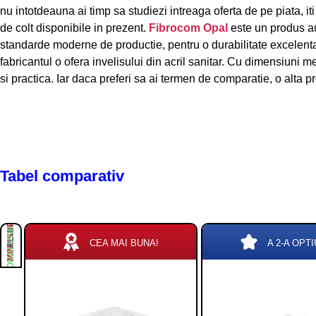
nu intotdeauna ai timp sa studiezi intreaga oferta de pe piata, i
de colt disponibile in prezent.
Fibrocom Opal
este un produs a
standarde moderne de productie, pentru o durabilitate excelenta
fabricantul o ofera invelisului din acril sanitar. Cu dimensiuni m
si practica. Iar daca preferi sa ai termen de comparatie, o alta 
Tabel comparativ
PLUSURI
MINUSURI
CONCLUZIE
CEA MAI BUNA!
A 2-A OPTI