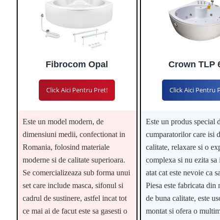
Fibrocom Opal
Crown TLP 
Click Aici Pentru Pret!
Click Aici Pentru 
Este un model modern, de
Este un produs special d
dimensiuni medii, confectionat in
cumparatorilor care isi 
Romania, folosind materiale
calitate, relaxare si o ex
moderne si de calitate superioara.
complexa si nu ezita sa 
Se comercializeaza sub forma unui
atat cat este nevoie ca s
set care include masca, sifonul si
Piesa este fabricata din 
cadrul de sustinere, astfel incat tot
de buna calitate, este us
ce mai ai de facut este sa gasesti o
montat si ofera o multi