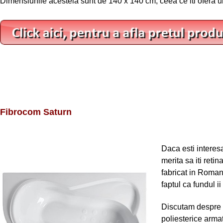
Dimensiunile acesteia sunt de 140 x 140 cm, ceea ce iti ofera u
Fibrocom Saturn
Daca esti interesa
merita sa iti ret
fabricat in Romani
faptul ca fundul i
Discutam despre o
poliesterice armat