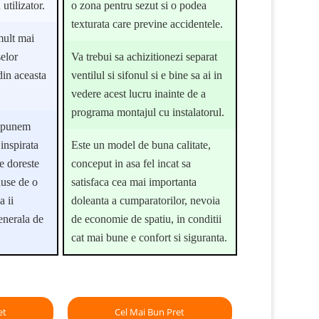
 utilizator.
o zona pentru sezut si o podea
texturata care previne accidentele.
mult mai
elor
Va trebui sa achizitionezi separat
din aceasta
ventilul si sifonul si e bine sa ai in
vedere acest lucru inainte de a
programa montajul cu instalatorul.
ropunem
 inspirata
Este un model de buna calitate,
e doreste
conceput in asa fel incat sa
duse de o
satisfaca cea mai importanta
a ii
doleanta a cumparatorilor, nevoia
enerala de
de economie de spatiu, in conditii
cat mai bune e confort si siguranta.
et
Cel Mai Bun Pret