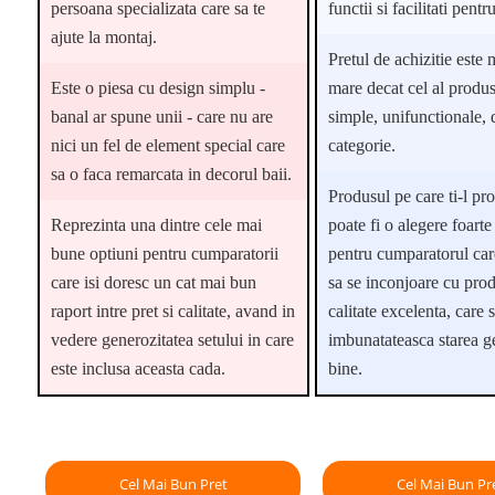
persoana specializata care sa te
functii si facilitati pentru
ajute la montaj.
Pretul de achizitie este 
Este o piesa cu design simplu -
mare decat cel al produs
banal ar spune unii - care nu are
simple, unifunctionale, 
nici un fel de element special care
categorie.
sa o faca remarcata in decorul baii.
Produsul pe care ti-l p
Reprezinta una dintre cele mai
poate fi o alegere foarte
bune optiuni pentru cumparatorii
pentru cumparatorul car
care isi doresc un cat mai bun
sa se inconjoare cu pro
raport intre pret si calitate, avand in
calitate excelenta, care s
vedere generozitatea setului in care
imbunatateasca starea g
este inclusa aceasta cada.
bine.
Cel Mai Bun Pret
Cel Mai Bun Pr