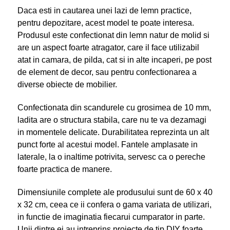
Daca esti in cautarea unei lazi de lemn practice,
pentru depozitare, acest model te poate interesa.
Produsul este confectionat din lemn natur de molid si
are un aspect foarte atragator, care il face utilizabil
atat in camara, de pilda, cat si in alte incaperi, pe post
de element de decor, sau pentru confectionarea a
diverse obiecte de mobilier.
Confectionata din scandurele cu grosimea de 10 mm,
ladita are o structura stabila, care nu te va dezamagi
in momentele delicate. Durabilitatea reprezinta un alt
punct forte al acestui model. Fantele amplasate in
laterale, la o inaltime potrivita, servesc ca o pereche
foarte practica de manere.
Dimensiunile complete ale produsului sunt de 60 x 40
x 32 cm, ceea ce ii confera o gama variata de utilizari,
in functie de imaginatia fiecarui cumparator in parte.
Unii dintre ei au intreprins proiecte de tip DIY foarte