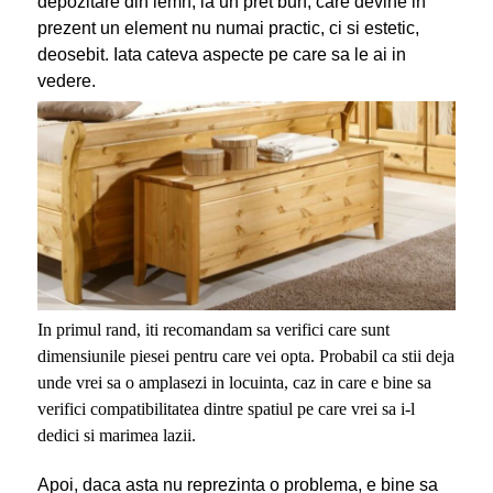
depozitare din lemn, la un pret bun, care devine in
prezent un element nu numai practic, ci si estetic,
deosebit. Iata cateva aspecte pe care sa le ai in
vedere.
In primul rand, iti recomandam sa verifici care sunt
dimensiunile piesei pentru care vei opta. Probabil ca stii deja
unde vrei sa o amplasezi in locuinta, caz in care e bine sa
verifici compatibilitatea dintre spatiul pe care vrei sa i-l
dedici si marimea lazii.
Apoi, daca asta nu reprezinta o problema, e bine sa