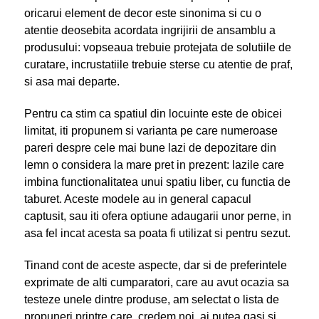
oricarui element de decor este sinonima si cu o
atentie deosebita acordata ingrijirii de ansamblu a
produsului: vopseaua trebuie protejata de solutiile de
curatare, incrustatiile trebuie sterse cu atentie de praf,
si asa mai departe.
Pentru ca stim ca spatiul din locuinte este de obicei
limitat, iti propunem si varianta pe care numeroase
pareri despre cele mai bune lazi de depozitare din
lemn o considera la mare pret in prezent: lazile care
imbina functionalitatea unui spatiu liber, cu functia de
taburet. Aceste modele au in general capacul
captusit, sau iti ofera optiune adaugarii unor perne, in
asa fel incat acesta sa poata fi utilizat si pentru sezut.
Tinand cont de aceste aspecte, dar si de preferintele
exprimate de alti cumparatori, care au avut ocazia sa
testeze unele dintre produse, am selectat o lista de
propuneri printre care, credem noi, ai putea gasi si