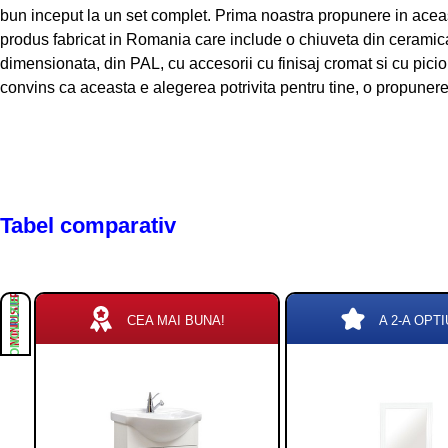
bun inceput la un set complet. Prima noastra propunere in acea
produs fabricat in Romania care include o chiuveta din ceramica
dimensionata, din PAL, cu accesorii cu finisaj cromat si cu picio
convins ca aceasta e alegerea potrivita pentru tine, o propuner
Tabel comparativ
PLUSURI
MINUSURI
CONCLUZIE
CEA MAI BUNA!
A 2-A OPTI