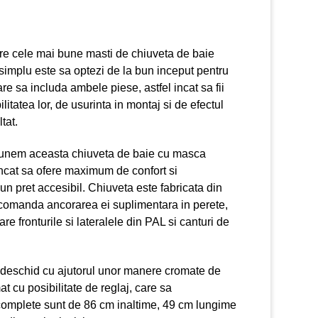
re cele mai bune masti de chiuveta de baie
 simplu este sa optezi de la bun inceput pentru
re sa includa ambele piese, astfel incat sa fii
litatea lor, de usurinta in montaj si de efectul
ltat.
punem aceasta chiuveta de baie cu masca
 incat sa ofere maximum de confort si
a un pret accesibil. Chiuveta este fabricata din
ecomanda ancorarea ei suplimentara in perete,
re fronturile si lateralele din PAL si canturi de
 deschid cu ajutorul unor manere cromate de
t cu posibilitate de reglaj, care sa
complete sunt de 86 cm inaltime, 49 cm lungime