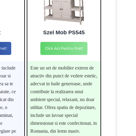
t
Szel Mob PS545
Pret!
Click Aici Pentru Pret!
e include
Este un set de mobilier extrem de
oar si
atractiv din punct de vedere estetic,
ea sa te
adecvat in baile generoase, unde
arate, ce
contribuie la realizarea unui
icat din
ambient special, relaxant, nu doar
e, o
utilitar. Ofera spatiu de depozitare,
aminat,
include un lavoar special
de
dimensionat si este confectionat, in
eglare pe
Romania, din lemn masiv.