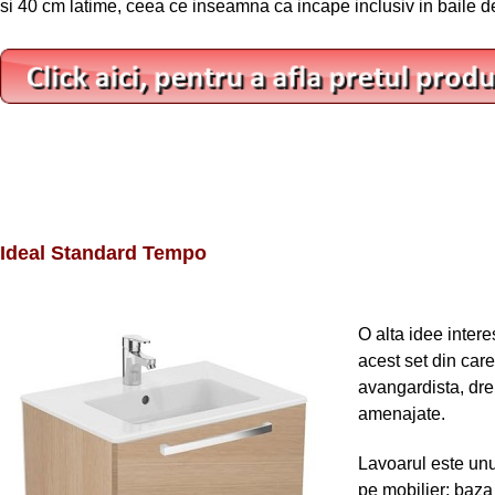
si 40 cm latime, ceea ce inseamna ca incape inclusiv in baile 
Ideal Standard Tempo
O alta idee inter
acest set din car
avangardista, drep
amenajate.
Lavoarul este unu
pe mobilier; baza