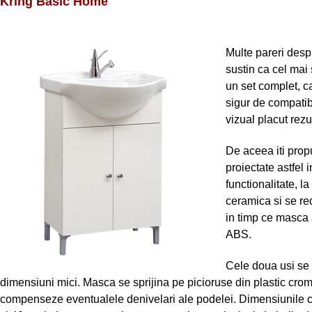
Kring Basic Home
Multe pareri desp
sustin ca cel mai
un set complet, ca
sigur de compatibi
vizual placut rezu
De aceea iti pro
proiectate astfel
functionalitate, l
ceramica si se r
in timp ce masca a
ABS.
Cele doua usi se
dimensiuni mici. Masca se sprijina pe picioruse din plastic croma
compenseze eventualele denivelari ale podelei. Dimensiunile 