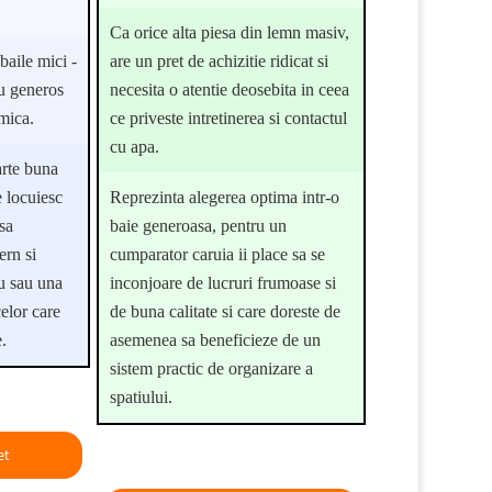
Ca orice alta piesa din lemn masiv,
baile mici -
are un pret de achizitie ridicat si
iu generos
necesita o atentie deosebita in ceea
 mica.
ce priveste intretinerea si contactul
cu apa.
arte buna
 locuiesc
Reprezinta alegerea optima intr-o
sa
baie generoasa, pentru un
rn si
cumparator caruia ii place sa se
iu sau una
inconjoare de lucruri frumoase si
elor care
de buna calitate si care doreste de
.
asemenea sa beneficieze de un
sistem practic de organizare a
spatiului.
et