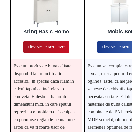
Kring Basic Home
Mobis Se
Click Aici Pentru Pret!
Click Aici Pentru 
Este un produs de buna calitate,
Este un set complet car
disponibil la un pret foarte
lavoar, masca pentru lav
accesibil, in special daca luam in
oglinda, astfel ca aleger
calcul faptul ca include si o
scuteste de achizitii disp
chiuveta. E destinat bailor de
necesita asortare. E fabr
dimensiuni mici, in care spatiul
materiale de buna calitat
reprezinta o problema. E echipata
combinatie de PAL mel
cu picioruse reglabile pe inaltime,
MDF si metal, oferind 
astfel ca va fi foarte usor de
asemenea optiunea de r