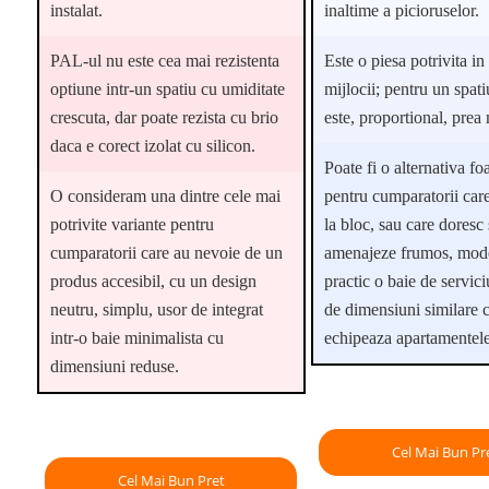
instalat.
inaltime a picioruselor.
PAL-ul nu este cea mai rezistenta
Este o piesa potrivita in 
optiune intr-un spatiu cu umiditate
mijlocii; pentru un spat
crescuta, dar poate rezista cu brio
este, proportional, prea
daca e corect izolat cu silicon.
Poate fi o alternativa fo
O consideram una dintre cele mai
pentru cumparatorii care
potrivite variante pentru
la bloc, sau care doresc 
cumparatorii care au nevoie de un
amenajeze frumos, mode
produs accesibil, cu un design
practic o baie de servic
neutru, simplu, usor de integrat
de dimensiuni similare c
intr-o baie minimalista cu
echipeaza apartamentele
dimensiuni reduse.
Cel Mai Bun Pr
Cel Mai Bun Pret