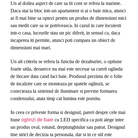
Un al doilea aspect de care sa tii cont se refera la marime.
Daca stai la bloc intr-un apartament si ai o baie mica, atunci
ar fi mai bine sa optezi pentru un produs de dimensiuni mici
sau medii care sa se potriveasca. In cazul in care locuiesti
intr-o casa, lucrurile stau un pic diferit, in sensul ca, daca
incaperea iti permite, atunci poti cumpara un obiect de
dimensiuni mai mari.
Un alt criteriu se refera la functia de dezaburire, o optiune
foarte utila, deoarece nu mai este necesar sa cureti oglinda
de fiecare data cand faci baie. Produsul prezinta de o folie
de incalzire care se monteaza pe spatele oglinzii, se
conecteaza la sistemul de iluminare si previne formarea
condensului, atata timp cat lumina este pornita.
In ceea ce priveste forma si designul, pareri despre cele mai
bune
oglinzi de baie
cu LED specifica ca poti alege intre
un produs oval, rotund, dreptunghiular sau patrat. Designul
tine strict de decizia ta personala, dar si in ce stil este