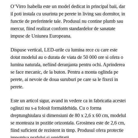
O’Virro Isabella este un model dedicat in principal baii, dar
il poti instala cu usurinta pe perete in living sau dormitor, in
functie de preferintele tale. Produsul nu contine plumb sau
mercur, fiind realizat conform standardelor de sanatate
impuse de Uniunea Europeana.
Dispuse vertical, LED-urile cu lumina rece cu care este
dotat modelul au o durata de viata de 50 000 ore si ofera o
lumina naturala, nefiind deranjanta pentru ochi. Aprinderea
se face mecanic, de la buton. Pentru a monta oglinda pe
perete, ai nevoie de doua suruburi pe care sa le fixezi in
perete.
Este un articol sigur, avand in vedere ca in fabricatia acestei
oglinzi nu s-a folosit formaldehida. Cu o forma
dreptunghiulara si dimensiuni de 80 x 2,6 x 60 cm, modelul
se monteaza in pozitie orizontala. Grosimea este de 2,6 cm,
fiind suficient de rezistent in timp. Produsul ofera protectie
impotriva prafului si umiditatii.