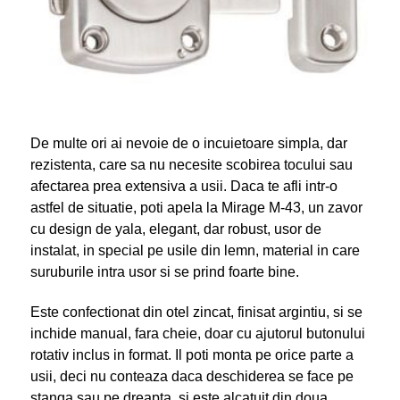
De multe ori ai nevoie de o incuietoare simpla, dar
rezistenta, care sa nu necesite scobirea tocului sau
afectarea prea extensiva a usii. Daca te afli intr-o
astfel de situatie, poti apela la Mirage M-43, un zavor
cu design de yala, elegant, dar robust, usor de
instalat, in special pe usile din lemn, material in care
suruburile intra usor si se prind foarte bine.
Este confectionat din otel zincat, finisat argintiu, si se
inchide manual, fara cheie, doar cu ajutorul butonului
rotativ inclus in format. Il poti monta pe orice parte a
usii, deci nu conteaza daca deschiderea se face pe
stanga sau pe dreapta, si este alcatuit din doua