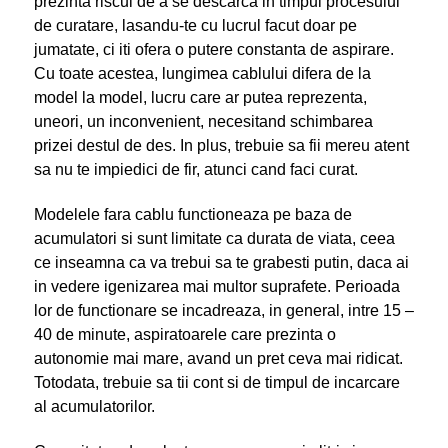
prezinta riscul de a se descarca in timpul procesului
de curatare, lasandu-te cu lucrul facut doar pe
jumatate, ci iti ofera o putere constanta de aspirare.
Cu toate acestea, lungimea cablului difera de la
model la model, lucru care ar putea reprezenta,
uneori, un inconvenient, necesitand schimbarea
prizei destul de des. In plus, trebuie sa fii mereu atent
sa nu te impiedici de fir, atunci cand faci curat.
Modelele fara cablu functioneaza pe baza de
acumulatori si sunt limitate ca durata de viata, ceea
ce inseamna ca va trebui sa te grabesti putin, daca ai
in vedere igenizarea mai multor suprafete. Perioada
lor de functionare se incadreaza, in general, intre 15 –
40 de minute, aspiratoarele care prezinta o
autonomie mai mare, avand un pret ceva mai ridicat.
Totodata, trebuie sa tii cont si de timpul de incarcare
al acumulatorilor.