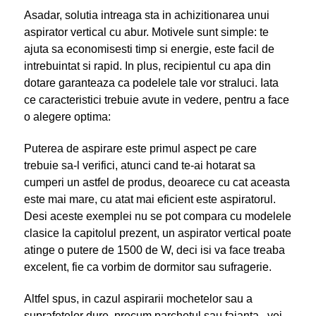
Asadar, solutia intreaga sta in achizitionarea unui
aspirator vertical cu abur. Motivele sunt simple: te
ajuta sa economisesti timp si energie, este facil de
intrebuintat si rapid. In plus, recipientul cu apa din
dotare garanteaza ca podelele tale vor straluci. Iata
ce caracteristici trebuie avute in vedere, pentru a face
o alegere optima:
Puterea de aspirare este primul aspect pe care
trebuie sa-l verifici, atunci cand te-ai hotarat sa
cumperi un astfel de produs, deoarece cu cat aceasta
este mai mare, cu atat mai eficient este aspiratorul.
Desi aceste exemplei nu se pot compara cu modelele
clasice la capitolul prezent, un aspirator vertical poate
atinge o putere de 1500 de W, deci isi va face treaba
excelent, fie ca vorbim de dormitor sau sufragerie.
Altfel spus, in cazul aspirarii mochetelor sau a
suprafetelor dure, precum parchetul sau faianta, vei