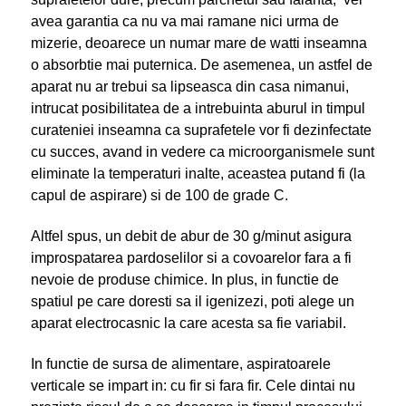
avea garantia ca nu va mai ramane nici urma de
mizerie, deoarece un numar mare de watti inseamna
o absorbtie mai puternica. De asemenea, un astfel de
aparat nu ar trebui sa lipseasca din casa nimanui,
intrucat posibilitatea de a intrebuinta aburul in timpul
curateniei inseamna ca suprafetele vor fi dezinfectate
cu succes, avand in vedere ca microorganismele sunt
eliminate la temperaturi inalte, aceastea putand fi (la
capul de aspirare) si de 100 de grade C.
Altfel spus, un debit de abur de 30 g/minut asigura
improspatarea pardoselilor si a covoarelor fara a fi
nevoie de produse chimice. In plus, in functie de
spatiul pe care doresti sa il igenizezi, poti alege un
aparat electrocasnic la care acesta sa fie variabil.
In functie de sursa de alimentare, aspiratoarele
verticale se impart in: cu fir si fara fir. Cele dintai nu