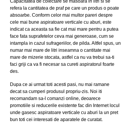
Capacitatea de colectare se masoara in litri si se
refera la cantitatea de praf pe care un produs o poate
absoarbe. Conform celor mai multor pareri despre
cele mai bune aspiratoare verticale cu aburi, este
indicat ca aceasta sa fie cat mai mare pentru a putea
face fata suprafetelor ceva mai generoase, cum se
intampla in cazul sufrageriilor, de pilda. Altfel spus, un
numar mai mare de litri inseamna o cantitate mai
mare de mizerie stocata, astfel ca nu va trebui sa-ti
faci griji ca va fi necesar sa cureti aspiratorul foarte
des.
Dupa ce ai urmat toti acesti pasi, nu mai ramane
decat sa cumperi produsul propriu-zis. Noi iti
recomandam sa-l comanzi online, deoarece
promotiile si reducerile existente fac din Internet locul
unde gasesc aspiratoare verticale cu aburi la un pret
bun toti cei interesati de aparatele de curatat.