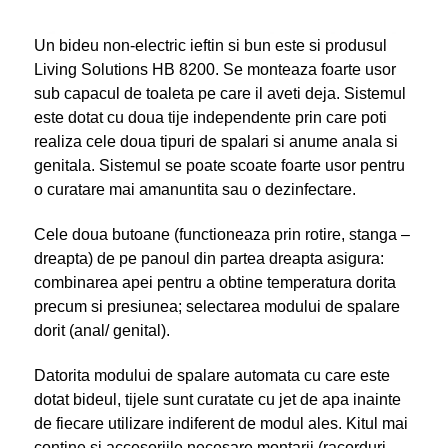
Un bideu non-electric ieftin si bun este si produsul
Living Solutions HB 8200. Se monteaza foarte usor
sub capacul de toaleta pe care il aveti deja. Sistemul
este dotat cu doua tije independente prin care poti
realiza cele doua tipuri de spalari si anume anala si
genitala. Sistemul se poate scoate foarte usor pentru
o curatare mai amanuntita sau o dezinfectare.
Cele doua butoane (functioneaza prin rotire, stanga –
dreapta) de pe panoul din partea dreapta asigura:
combinarea apei pentru a obtine temperatura dorita
precum si presiunea; selectarea modului de spalare
dorit (anal/ genital).
Datorita modului de spalare automata cu care este
dotat bideul, tijele sunt curatate cu jet de apa inainte
de fiecare utilizare indiferent de modul ales. Kitul mai
contine si accesoriile necesare montarii (racorduri