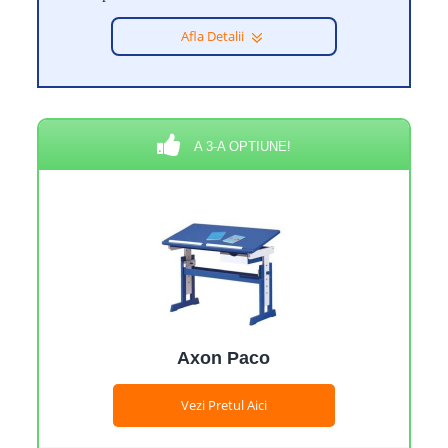
Afla Detalii
A 3-A OPTIUNE!
Axon Paco
Vezi Pretul Aici