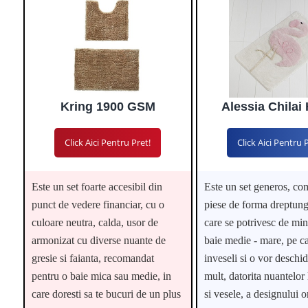
Kring 1900 GSM
Alessia Chila
Click Aici Pentru Pret!
Click Aici Pentru 
Este un set foarte accesibil din
Este un set generos, co
punct de vedere financiar, cu o
piese de forma dreptung
culoare neutra, calda, usor de
care se potrivesc de min
armonizat cu diverse nuante de
baie medie - mare, pe c
gresie si faianta, recomandat
inveseli si o vor deschi
pentru o baie mica sau medie, in
mult, datorita nuantelor
care doresti sa te bucuri de un plus
si vesele, a designului or