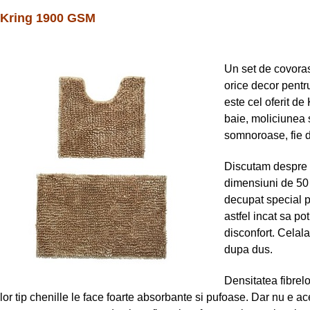
Kring 1900 GSM
Un set de covoras
orice decor pentru
este cel oferit de K
baie, moliciunea s
somnoroase, fie d
Discutam despre n
dimensiuni de 50 
decupat special pe
astfel incat sa po
disconfort. Celal
dupa dus.
Densitatea fibrel
lor tip chenille le face foarte absorbante si pufoase. Dar nu e ac