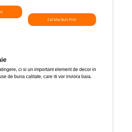
et
Cel Mai Bun Pret
aie
atingere, ci si un important element de decor in
e de buna calitate, care iti vor inviora baia.