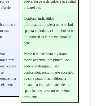
usor de
adevarata pata de culoare in spatiul
 fibrele
oricarei bai.
Conform indicatiilor
b cu roz, si
producatorului, piesa nu ar trebui
nu este
spalata niciodata, ci ar trebui sa te
or
multumesti sa cureti eventualele
pete.
 mai
Poate fi considerata o varianta
unii dintre
foarte atractiva, din punctul de
resc o piesa
vedere al designului si al
 se
confortului, pretul foarte accesibil
eroase, dar
cu care poate fi achizitionata
a element
facand ca imposibilitatea de a o
spala la masina sa nu reprezinte o
problema.