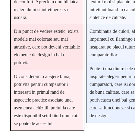
de confort. Apreciem durabilitatea
texturii moi si placute, 
materialului si intretinerea sa
intretinut luand in calcul
usoara.
sintetice de calitate.
Din punct de vedere estetic, exista
Combinatia de culori, al
modele mai colorate sau mai
imprimeul cu flamingo 
atractive, care pot deveni veritabile
neaparat pe placul tutur
elemente de design in baia
cumparatorilor.
potrivita.
Poate fi una dintre cele
O consideram o alegere buna,
inspirate alegeri pentru 
potrivita pentru cumparatorii
cumparatori, care isi do
interesati in primul rand de
de buna calitate, care sa
aspectele practice asociate unei
potriveasca unei bai gen
asemenea achizitii, pretul la care
care sa functioneze si c
este disponibil setul fiind unul cat
de design.
se poate de accesibil.