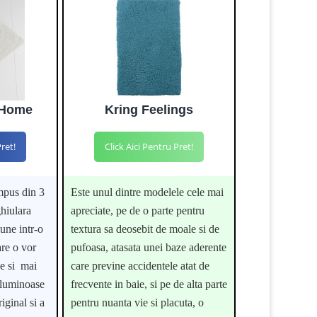
i Home
Kring Feelings
Pret!
Click Aici Pentru Pret!
mpus din 3
Este unul dintre modelele cele mai
hiulara
apreciate, pe de o parte pentru
une intr-o
textura sa deosebit de moale si de
are o vor
pufoasa, atasata unei baze aderente
de si mai
care previne accidentele atat de
 luminoase
frecvente in baie, si pe de alta parte
iginal si a
pentru nuanta vie si placuta, o