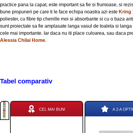
practice pana la capat, este important sa fie si frumoase, si rezis
bune propuneri pe care ti le face echipa noastra azi este
Kring
poliester, cu fibre tip chenille moi si absorbante si cu o baza a
sunt proiectate sa fie amplasate langa vasul de toaleta si langa
cele mai importante. Iar daca nu iti place culoarea, sau daca pref
Alessia Chilai Home
.
Tabel comparativ
PLUSURI
MINUSURI
CONCLUZIE
CEL MAI BUN!
A 2-A OPTI