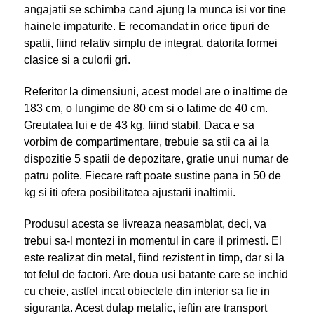
angajatii se schimba cand ajung la munca isi vor tine
hainele impaturite. E recomandat in orice tipuri de
spatii, fiind relativ simplu de integrat, datorita formei
clasice si a culorii gri.
Referitor la dimensiuni, acest model are o inaltime de
183 cm, o lungime de 80 cm si o latime de 40 cm.
Greutatea lui e de 43 kg, fiind stabil. Daca e sa
vorbim de compartimentare, trebuie sa stii ca ai la
dispozitie 5 spatii de depozitare, gratie unui numar de
patru polite. Fiecare raft poate sustine pana in 50 de
kg si iti ofera posibilitatea ajustarii inaltimii.
Produsul acesta se livreaza neasamblat, deci, va
trebui sa-l montezi in momentul in care il primesti. El
este realizat din metal, fiind rezistent in timp, dar si la
tot felul de factori. Are doua usi batante care se inchid
cu cheie, astfel incat obiectele din interior sa fie in
siguranta. Acest dulap metalic, ieftin are transport