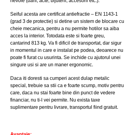
nevoie (bani, acte, bijuterii, accesorii etc.).
Seiful acesta are certificat antiefractie – EN 1143-1
(grad 3 de protectie) si detine un sistem de blocare cu
cheie mecanica, pentru a nu permite hotilor sa aiba
acces la interior. Totodata este si foarte greu,
cantarind 813 kg. Va fi dificil de transportat, dar sigur
in momentul in care e instalat pe podea, deoarece nu
poate fi furat cu usurinta. Se inchide cu ajutorul unei
singure usi si are un maner ergonomic.
Daca iti doresti sa cumperi acest dulap metalic
special, trebuie sa stii ca e foarte scump, motiv pentru
care, daca nu stai foarte bine din punct de vedere
financiar, nu ti-l vei permite. Nu exista taxe
suplimentare pentru livrare, transportul fiind gratuit.
Avantaje: