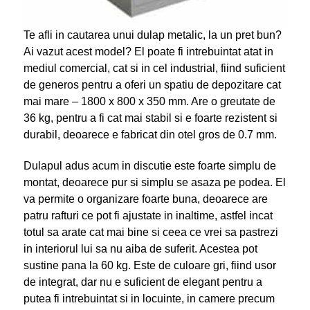
Te afli in cautarea unui dulap metalic, la un pret bun?
Ai vazut acest model? El poate fi intrebuintat atat in
mediul comercial, cat si in cel industrial, fiind suficient
de generos pentru a oferi un spatiu de depozitare cat
mai mare – 1800 x 800 x 350 mm. Are o greutate de
36 kg, pentru a fi cat mai stabil si e foarte rezistent si
durabil, deoarece e fabricat din otel gros de 0.7 mm.
Dulapul adus acum in discutie este foarte simplu de
montat, deoarece pur si simplu se asaza pe podea. El
va permite o organizare foarte buna, deoarece are
patru rafturi ce pot fi ajustate in inaltime, astfel incat
totul sa arate cat mai bine si ceea ce vrei sa pastrezi
in interiorul lui sa nu aiba de suferit. Acestea pot
sustine pana la 60 kg. Este de culoare gri, fiind usor
de integrat, dar nu e suficient de elegant pentru a
putea fi intrebuintat si in locuinte, in camere precum