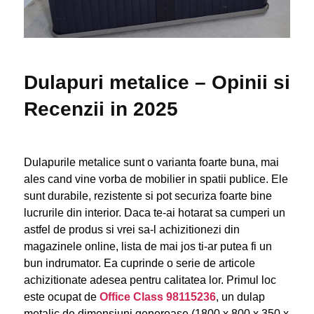
Dulapuri metalice – Opinii si
Recenzii in 2025
Dulapurile metalice sunt o varianta foarte buna, mai
ales cand vine vorba de mobilier in spatii publice. Ele
sunt durabile, rezistente si pot securiza foarte bine
lucrurile din interior. Daca te-ai hotarat sa cumperi un
astfel de produs si vrei sa-l achizitionezi din
magazinele online, lista de mai jos ti-ar putea fi un
bun indrumator. Ea cuprinde o serie de articole
achizitionate adesea pentru calitatea lor. Primul loc
este ocupat de
Office Class 98115236
, un dulap
metalic de dimensiuni generoase (1800 x 800 x 350 x