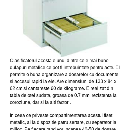
Clasificatorul acesta e unul dintre cele mai bune
dulapuri metalice ce pot fi intrebuintate pentru acte. El
permite o buna organizare a dosarelor cu documente
si accesul rapid la ele. Are dimensiuni de 133 x 84 x
62 cm si cantareste 60 de kilograme. E realizat din
tabla de otel sudata, groasa de 0.7 mm, rezistenta la
coroziune, dar si la alti factori.
In ceea ce priveste compartimentarea acestui fiset
metalic, ai la dispozitie patru sertare, cu separator la
mijloc. Pe fiecare rand vor incapea 40-50 de dosare,