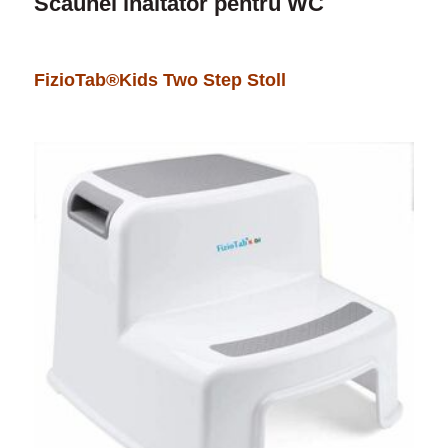
Scaunel inaltator pentru WC
FizioTab®Kids Two Step Stoll