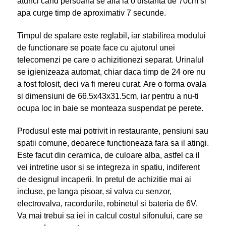
atunci cand persoana se afla la o distanta de 70cm si
apa curge timp de aproximativ 7 secunde.
Timpul de spalare este reglabil, iar stabilirea modului
de functionare se poate face cu ajutorul unei
telecomenzi pe care o achizitionezi separat. Urinalul
se igienizeaza automat, chiar daca timp de 24 ore nu
a fost folosit, deci va fi mereu curat. Are o forma ovala
si dimensiuni de 66.5x43x31.5cm, iar pentru a nu-ti
ocupa loc in baie se monteaza suspendat pe perete.
Produsul este mai potrivit in restaurante, pensiuni sau
spatii comune, deoarece functioneaza fara sa il atingi.
Este facut din ceramica, de culoare alba, astfel ca il
vei intretine usor si se integreza in spatiu, indiferent
de designul incaperii. In pretul de achizitie mai ai
incluse, pe langa pisoar, si valva cu senzor,
electrovalva, racordurile, robinetul si bateria de 6V.
Va mai trebui sa iei in calcul costul sifonului, care se