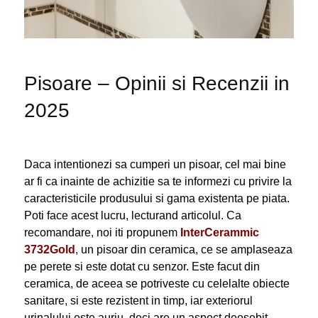
Pisoare – Opinii si Recenzii in
2025
Daca intentionezi sa cumperi un pisoar, cel mai bine
ar fi ca inainte de achizitie sa te informezi cu privire la
caracteristicile produsului si gama existenta pe piata.
Poti face acest lucru, lecturand articolul. Ca
recomandare, noi iti propunem
InterCerammic
3732Gold
, un pisoar din ceramica, ce se amplaseaza
pe perete si este dotat cu senzor. Este facut din
ceramica, de aceea se potriveste cu celelalte obiecte
sanitare, si este rezistent in timp, iar exteriorul
urinalului este auriu, deci are un aspect deosebit.