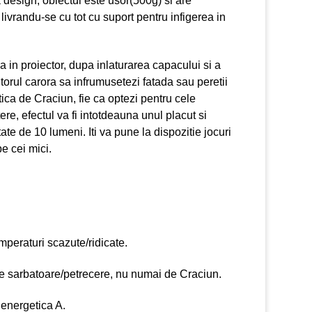
design, obiectul este usor(500g) si are
livrandu-se cu tot cu suport pentru infigerea in
era in proiector, dupa inlaturarea capacului si a
torul carora sa infrumusetezi fatada sau peretii
tica de Craciun, fie ca optezi pentru cele
ere, efectul va fi intotdeauna unul placut si
itate de 10 lumeni. Iti va pune la dispozitie jocuri
e cei mici.
emperaturi scazute/ridicate.
rice sarbatoare/petrecere, nu numai de Craciun.
 energetica A.