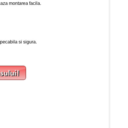
eaza montarea facila.
mpecabila si sigura.