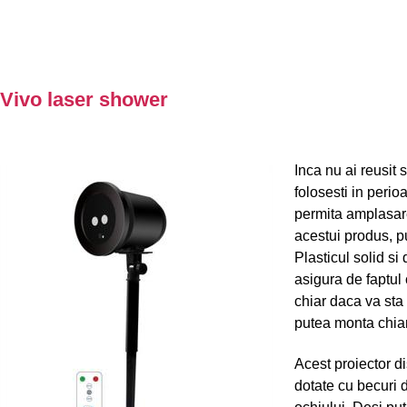
Vivo laser shower
Inca nu ai reusit 
folosesti in perio
permita amplasare
acestui produs, pu
Plasticul solid si 
asigura de faptul
chiar daca va sta
putea monta chiar 
Acest proiector d
dotate cu becuri 