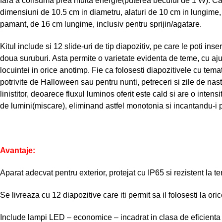
fara a consuma prea multa energie(puterea becului de 1 W). Ca 
dimensiuni de 10.5 cm in diametru, alaturi de 10 cm in lungime, 
pamant, de 16 cm lungime, inclusiv pentru sprijin/agatare.
Kitul include si 12 slide-uri de tip diapozitiv, pe care le poti ins
doua suruburi. Asta permite o varietate evidenta de teme, cu aju
locuintei in orice anotimp. Fie ca folosesti diapozitivele cu tema
potrivite de Halloween sau pentru nunti, petreceri si zile de nast
linistitor, deoarece fluxul luminos oferit este cald si are o intens
de lumini(miscare), eliminand astfel monotonia si incantandu-i p
Avantaje:
Aparat adecvat pentru exterior, protejat cu IP65 si rezistent la t
Se livreaza cu 12 diapozitive care iti permit sa il folosesti la o
Include lampi LED – economice – incadrat in clasa de eficienta