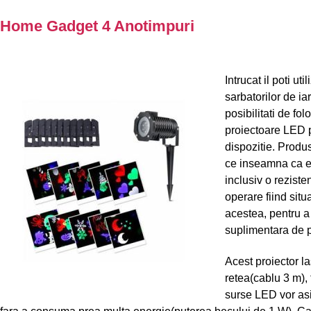
Home Gadget 4 Anotimpuri
Intrucat il poti u
sarbatorilor de i
posibilitati de fo
proiectoare LED p
dispozitie. Produ
ce inseamna ca e
inclusiv o reziste
operare fiind situ
acestea, pentru a 
suplimentara de p
Acest proiector l
retea(cablu 3 m),
surse LED vor asi