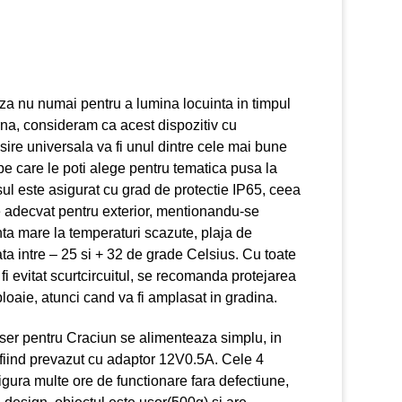
tiliza nu numai pentru a lumina locuinta in timpul
arna, consideram ca acest dispozitiv cu
losire universala va fi unul dintre cele mai bune
e care le poti alege pentru tematica pusa la
sul este asigurat cu grad de protectie IP65, ceea
 adecvat pentru exterior, mentionandu-se
nta mare la temperaturi scazute, plaja de
ata intre – 25 si + 32 de grade Celsius. Cu toate
fi evitat scurtcircuitul, se recomanda protejarea
loaie, atunci cand va fi amplasat in gradina.
aser pentru Craciun se alimenteaza simplu, in
 fiind prevazut cu adaptor 12V0.5A. Cele 4
gura multe ore de functionare fara defectiune,