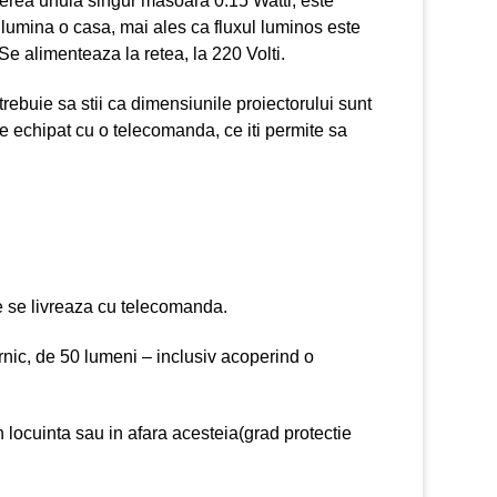
terea unuia singur masoara 0.15 Watti, este
a lumina o casa, mai ales ca fluxul luminos este
Se alimenteaza la retea, la 220 Volti.
 trebuie sa stii ca dimensiunile proiectorului sunt
ine echipat cu o telecomanda, ce iti permite sa
ce se livreaza cu telecomanda.
nic, de 50 lumeni – inclusiv acoperind o
n locuinta sau in afara acesteia(grad protectie