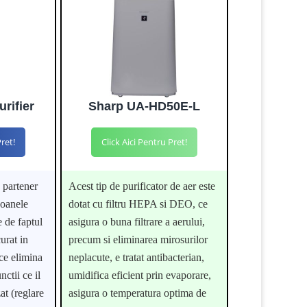
urifier
Sharp UA-HD50E-L
Pret!
Click Aici Pentru Pret!
n partener
Acest tip de purificator de aer este
soanele
dotat cu filtru HEPA si DEO, ce
e de faptul
asigura o buna filtrare a aerului,
urat in
precum si eliminarea mirosurilor
ce elimina
neplacute, e tratat antibacterian,
nctii ce il
umidifica eficient prin evaporare,
zat (reglare
asigura o temperatura optima de