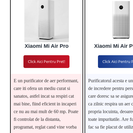
Xiaomi Mi Air Pro
Xiaomi Mi Air P
Click Aici Pentru Pret!
Click Aici Pentru 
E un purificator de aer performant,
Purificatorul acesta e u
care iti ofera un mediu curat si
de incredere pentru per
sanatos, astfel incat sa respiri cat
care doresc sa se asigur
mai bine, fiind eficient in incaperi
ca zilnic respira un aer c
ce nu au mai mult de 60 mp. Poate
propria locuinta, deoare
fi controlat de la distanta,
toate impuritatile. Are fu
programat, reglat cand vine vorba
fac sa fie placut de utili