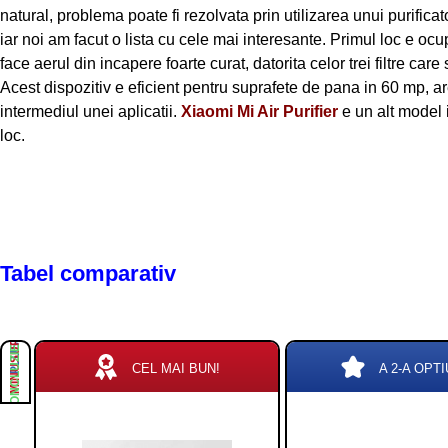
natural, problema poate fi rezolvata prin utilizarea unui purificat
iar noi am facut o lista cu cele mai interesante. Primul loc e oc
face aerul din incapere foarte curat, datorita celor trei filtre care
Acest dispozitiv e eficient pentru suprafete de pana in 60 mp, are 
intermediul unei aplicatii.
Xiaomi Mi Air Purifier
e un alt model 
loc.
Tabel comparativ
PLUSURI
MINUSURI
CONCLUZIE
CEL MAI BUN!
A 2-A OPTI