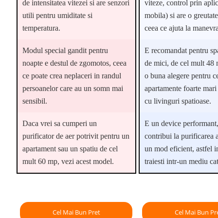
de intensitatea vitezei si are senzori
viteze, control prin aplic
utili pentru umiditate si
mobila) si are o greutat
temperatura.
ceea ce ajuta la manevra
Modul special gandit pentru
E recomandat pentru spa
noapte e destul de zgomotos, ceea
de mici, de cel mult 48 
ce poate crea neplaceri in randul
o buna alegere pentru ce
persoanelor care au un somn mai
apartamente foarte mari
sensibil.
cu livinguri spatioase.
Daca vrei sa cumperi un
E un device performant,
purificator de aer potrivit pentru un
contribui la purificarea a
apartament sau un spatiu de cel
un mod eficient, astfel i
mult 60 mp, vezi acest model.
traiesti intr-un mediu ca
Cel Mai Bun Pret
Cel Mai Bun Pr