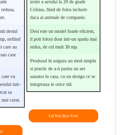
atie
iesire a aerului la 20 de grade
e redusa,
Celsius, fiind de folos inclusiv
re.
daca ai animale de companie.
tii destul
Desi este un model foarte eficient,
mp, nefiind
il poti folosi doar intr-un spatiu mai
i care au
redus, de cel mult 38 mp.
 sau case
Produsul iti asigura un mod simplu
si practic de a-ti pastra un aer
 care va
sanatos in casa, cu un design ce se
erului intr-
integreaza in orice stil.
ncat sa
t mai curat.
Cel Mai Bun Pret
et