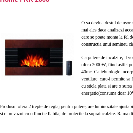
O sa devina destul de usor s
mai ales daca analizezi ace
care se poate monta la fel d
constructia unui semineu cl
Ca putere de incalzire, il 
ofera 2000W, fiind astfel p
40mc. Ca tehnologie incorpo
ventilare, care-i permite sa
cu sticla plata si are o su
energetic(consuma doar 10
Produsul ofera 2 trepte de reglaj pentru putere, are luminozitate ajustab
si e prevazut cu o functie fiabila, de protectie la supraincalzire. Rama di