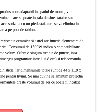
 produs usor adaptabil in spatiul de montaj vor
emineu care se poate instala de sine statator sau
e accesorizata cu un piedestal, care se va elimina in
zarea pe post de tablou.
rezistenta ceramica si astfel are functie elementara de
ferita. Consumul de 1500W indica o compatibilitate
mc volum. Ofera o singura treapta de putere, insa
 timer(cu programare intre 1 si 8 ore) si telecomanda.
din sticla, iar dimensiunile totale sunt de 44 x 11.9 x
bine pentru living. Se mai cuvine sa amintim protectia
formantele(creste volumul de aer ce poate fi incalzit