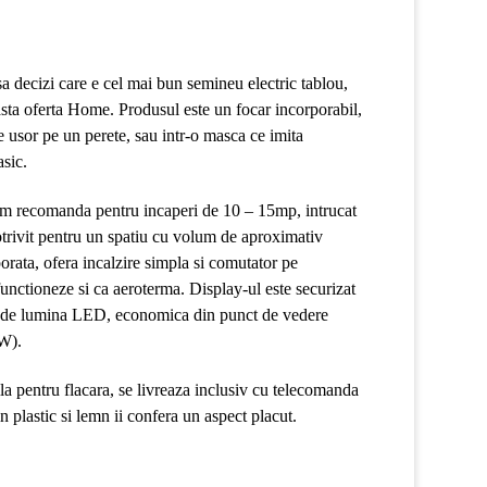
a decizi care e cel mai bun semineu electric tablou,
asta oferta Home. Produsul este un focar incorporabil,
e usor pe un perete, sau intr-o masca ce imita
asic.
vom recomanda pentru incaperi de 10 – 15mp, intrucat
otrivit pentru un spatiu cu volum de aproximativ
rata, ofera incalzire simpla si comutator pe
 functioneze si ca aeroterma. Display-ul este securizat
rsa de lumina LED, economica din punct de vedere
W).
ila pentru flacara, se livreaza inclusiv cu telecomanda
n plastic si lemn ii confera un aspect placut.