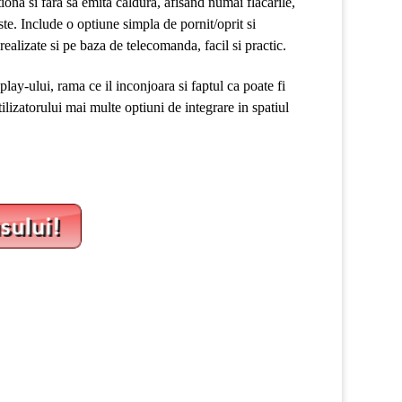
ona si fara sa emita caldura, afisand numai flacarile,
ste. Include o optiune simpla de pornit/oprit si
realizate si pe baza de telecomanda, facil si practic.
play-ului, rama ce il inconjoara si faptul ca poate fi
ilizatorului mai multe optiuni de integrare in spatiul