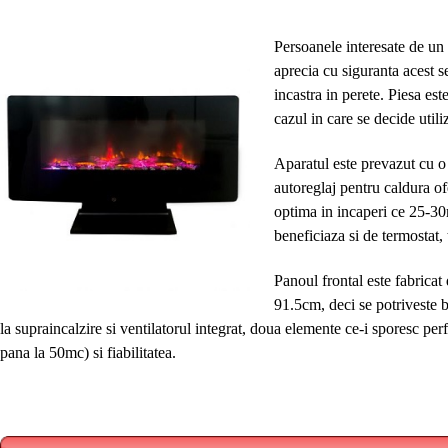
Persoanele interesate de un
aprecia cu siguranta acest s
incastra in perete. Piesa est
cazul in care se decide utili
Aparatul este prevazut cu o 
autoreglaj pentru caldura o
optima in incaperi ce 25-30
beneficiaza si de termostat,
Panoul frontal este fabricat 
91.5cm, deci se potriveste 
la supraincalzire si ventilatorul integrat, doua elemente ce-i sporesc per
pana la 50mc) si fiabilitatea.