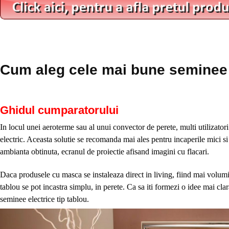
Cum aleg cele mai bune seminee e
Ghidul cumparatorului
In locul unei aeroterme sau al unui convector de perete, multi utilizator
electric. Aceasta solutie se recomanda mai ales pentru incaperile mici si m
ambianta obtinuta, ecranul de proiectie afisand imagini cu flacari.
Daca produsele cu masca se instaleaza direct in living, fiind mai volum
tablou se pot incastra simplu, in perete. Ca sa iti formezi o idee mai cl
seminee electrice tip tablou.