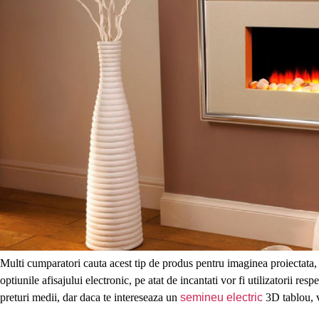
Multi cumparatori cauta acest tip de produs pentru imaginea proiectata, a
optiunile afisajului electronic, pe atat de incantati vor fi utilizatorii r
preturi medii, dar daca te intereseaza un
semineu electric
3D tablou, v