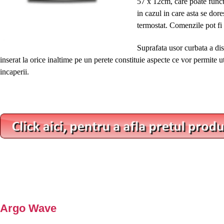
57 x 12cm, care poate functi
in cazul in care asta se dore
termostat. Comenzile pot fi 
Suprafata usor curbata a dis
inserat la orice inaltime pe un perete constituie aspecte ce vor permite ut
incaperii.
Argo Wave