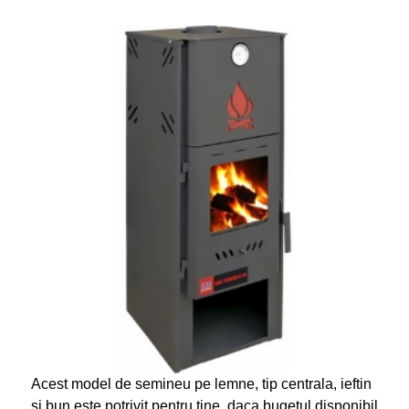
Acest model de semineu pe lemne, tip centrala, ieftin
si bun este potrivit pentru tine, daca bugetul disponibil