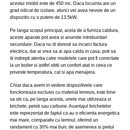
acestui imobil este de 450 mc. Daca locuinta are un
grad ridicat de izolare, atunci vei avea nevoie de un
dispozitiv cu o putere de 13.5kW.
Pe langa scopul principal, acela de a furniza caldura,
aceste aparate pot avea si anumite intrebuintari
secundare. Daca nu iti doresti sa incarci factura
electrica, dar ai vrea sa ai apa calda in casa, poti sa
iti indrepti atentia catre modelele care pot fi conectate
la un boiler si astfel obtii un confort atat in ceea ce
priveste temperatura, cat si apa menajera.
Chiar daca avem in vedere dispozitivele care
functioneaza exclusiv cu material lemnos, este bine
sa stii ca, pe langa acesta, unele mai utilizeaza si
brichete, peleti sau carbune. Avantajul brichetelor
este reprezentat de faptul ca au o eficienta energetica
mai mare, comparativ cu lemnul, oferind un
randament cu 30% mai bun; de asemenea si pretul