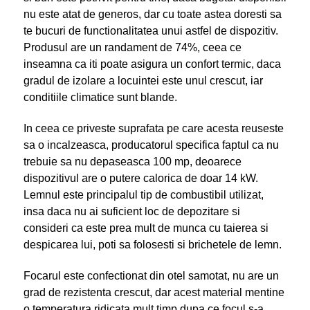
nu este atat de generos, dar cu toate astea doresti sa
te bucuri de functionalitatea unui astfel de dispozitiv.
Produsul are un randament de 74%, ceea ce
inseamna ca iti poate asigura un confort termic, daca
gradul de izolare a locuintei este unul crescut, iar
conditiile climatice sunt blande.
In ceea ce priveste suprafata pe care acesta reuseste
sa o incalzeasca, producatorul specifica faptul ca nu
trebuie sa nu depaseasca 100 mp, deoarece
dispozitivul are o putere calorica de doar 14 kW.
Lemnul este principalul tip de combustibil utilizat,
insa daca nu ai suficient loc de depozitare si
consideri ca este prea mult de munca cu taierea si
despicarea lui, poti sa folosesti si brichetele de lemn.
Focarul este confectionat din otel samotat, nu are un
grad de rezistenta crescut, dar acest material mentine
o temperatura ridicata mult timp dupa ce focul s-a