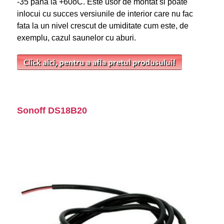
-35 pana la +60
o
C. Este usor de montat si poate
inlocui cu succes versiunile de interior care nu fac
fata la un nivel crescut de umiditate cum este, de
exemplu, cazul saunelor cu aburi.
Sonoff DS18B20