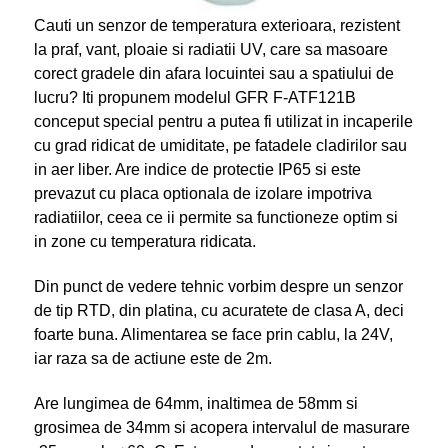
Cauti un senzor de temperatura exterioara, rezistent
la praf, vant, ploaie si radiatii UV, care sa masoare
corect gradele din afara locuintei sau a spatiului de
lucru? Iti propunem modelul GFR F-ATF121B
conceput special pentru a putea fi utilizat in incaperile
cu grad ridicat de umiditate, pe fatadele cladirilor sau
in aer liber. Are indice de protectie IP65 si este
prevazut cu placa optionala de izolare impotriva
radiatiilor, ceea ce ii permite sa functioneze optim si
in zone cu temperatura ridicata.
Din punct de vedere tehnic vorbim despre un senzor
de tip RTD, din platina, cu acuratete de clasa A, deci
foarte buna. Alimentarea se face prin cablu, la 24V,
iar raza sa de actiune este de 2m.
Are lungimea de 64mm, inaltimea de 58mm si
grosimea de 34mm si acopera intervalul de masurare