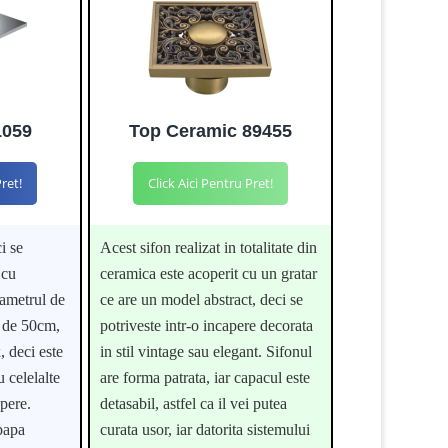
1059
Top Ceramic 89455
Pret!
Click Aici Pentru Pret!
i se
Acest sifon realizat in totalitate din
 cu
ceramica este acoperit cu un gratar
iametrul de
ce are un model abstract, deci se
i de 50cm,
potriveste intr-o incapere decorata
, deci este
in stil vintage sau elegant. Sifonul
u celelalte
are forma patrata, iar capacul este
apere.
detasabil, astfel ca il vei putea
papa
curata usor, iar datorita sistemului