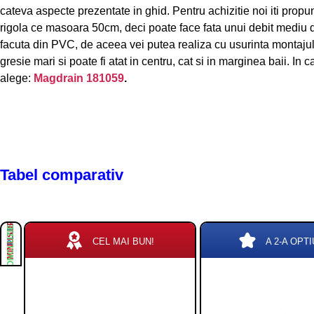
cateva aspecte prezentate in ghid. Pentru achizitie noi iti pro
rigola ce masoara 50cm, deci poate face fata unui debit mediu de
facuta din PVC, de aceea vei putea realiza cu usurinta montajul
gresie mari si poate fi atat in centru, cat si in marginea baii. In 
alege:
Magdrain 181059
.
Tabel comparativ
PLUSURI
MINUSURI
CONCLUZIE
CEL MAI BUN!
A 2-A OPTI