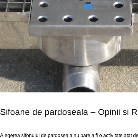
Sifoane de pardoseala – Opinii si R
Alegerea sifonului de pardoseala nu pare a fi o activitate atat de di