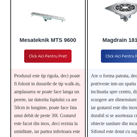
Mesateknik MTS 9600
Magdrain 18
Click Aici Pentru Pret!
Click Aici Pentru 
Produsul este tip rigola, deci poate
Are o forma patrata, dec
fi folosit in dusurile de tip walk-in,
potriveste intr-un spatiu
amplasarea se poate face langa un
inclinatia spre centru, d
perete, iar datorita faptului ca are
scurgere are dimensiun
50cm in lungime, poate face fata
iar gratarul este din inox
unui debit de peste 30l. Gratarul
durabil si se asorteaza c
este facut din inox, deci rezista la
obiecte sanitare din inc
umiditate, iar partea inferioara este
Sifonul este dotat cu su