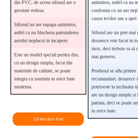
din PVC, de aceea sifonul are o
antimiros, astfel ca nu te
greutate redusa.
confrunta cu un aer nep
cauza tevilor sau a apei 
Sifonul nu are supapa antimiros,
astfel ca nu blocheza patrunderea
Sifonul are un pret mai r
aerului neplacut in incapere.
deoarece este facut in to
inox, deci trebuie sa ai
Este un model special pentru dus,
mai generos.
cu un design simplu, facut din
materiale de calitate, se poate
Produsul se afla printre
integra cu usurinta in orice baie
recomandari, deoarece 
moderna.
potriveste la inclinatia t
are un design simplu si
patrata, deci se poate a
in orice baie.
Cel Mai Bun Pret