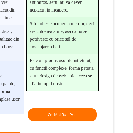
 vrei
antimiros, aerul nu va deveni
lacut din
neplacut in incapere.
statute.
Sifonul este acoperit cu crom, deci
idicat,
are culoarea aurie, asa ca nu se
talitate din
potriveste cu orice stil de
 un buget
amenajare a baii.
Este un produs usor de intretinut,
cu functii complexe, forma patrata
se
si un design deosebit, de aceea se
ip palnie,
afla in topul nostru.
 forma
mplasa usor
Cel Mai Bun Pret