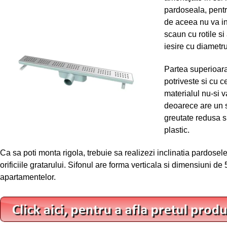
pardoseala, pentru
de aceea nu va in
scaun cu rotile si
iesire cu diamet
Partea superioara
potriveste si cu 
materialul nu-si 
deoarece are un s
greutate redusa si
plastic.
Ca sa poti monta rigola, trebuie sa realizezi inclinatia pardosele
orificiile gratarului. Sifonul are forma verticala si dimensiuni 
apartamentelor.