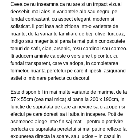
Ceea ce nu inseamna ca nu are si un impact vizual
deosebit, mai ales in variantele alb sau negru, pe
fundal contrastant, cu aspect elegant, modern si
sofisticat. Il poti insa achizitiona intr-o varietate de
nuante, de la variante familiare de bej, olive, turcoaz,
indigo sau magenta si pana la mai putin cunoscutele
tonuri de safir, cian, arsenic, rosu cardinal sau cameo.
Iti aducem aminte ca este o versiune tip contur, cu
fundal transparent, care va adopa, in completarea
formelor, nuanta peretelui pe care il lipesti, asigurand
astfel o imbinare perfecta cu decorul.
Este disponibil in mai multe variante de marime, de la
57 x 55cm (cea mai mica) si pana la 200 x 190cm, in
functie de suprafata pe care ai nevoie sa o acoperi si
efectul pe care doresti sa il aiba in incapere. Poti de
asemenea alege intre finisaj mat – pentru o potrivire
perfecta cu suprafata peretelui si mai putine reflexe la
expunerea directa la soare, sau lucios – in cazul in