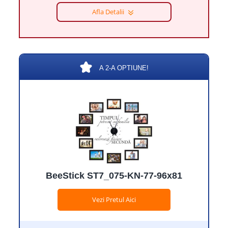
Afla Detalii
A 2-A OPTIUNE!
BeeStick ST7_075-KN-77-96x81
Vezi Pretul Aici