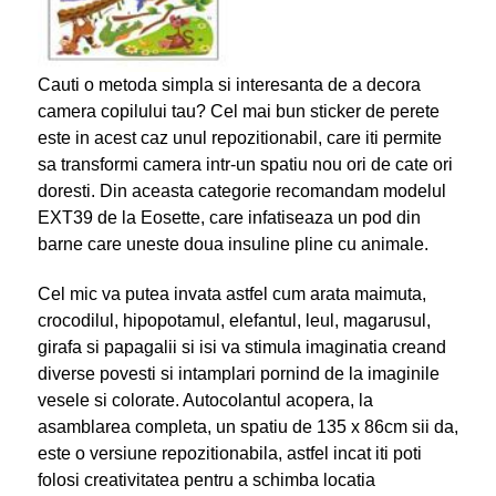
Cauti o metoda simpla si interesanta de a decora
camera copilului tau? Cel mai bun sticker de perete
este in acest caz unul repozitionabil, care iti permite
sa transformi camera intr-un spatiu nou ori de cate ori
doresti. Din aceasta categorie recomandam modelul
EXT39 de la Eosette, care infatiseaza un pod din
barne care uneste doua insuline pline cu animale.
Cel mic va putea invata astfel cum arata maimuta,
crocodilul, hipopotamul, elefantul, leul, magarusul,
girafa si papagalii si isi va stimula imaginatia creand
diverse povesti si intamplari pornind de la imaginile
vesele si colorate. Autocolantul acopera, la
asamblarea completa, un spatiu de 135 x 86cm sii da,
este o versiune repozitionabila, astfel incat iti poti
folosi creativitatea pentru a schimba locatia