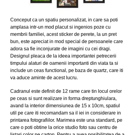
Conceput ca un spatiu personalizat, in care sa poti
amplasa intr-un mod placut si ingenios poze cu
membrii familiei, acest sticker de perete, la un pret
bun, este apreciat in mod special de persoanele care
adora sa fie inconjurate de imagini cu cei dragi.
Designul pleaca de la ideea importantei petrecerii
timpului alaturi de oamenii importanti din viata ta si
include un ceas functional, pe baza de quartz, care iti
va aduce aminte de acest lucru.
Cadranul este definit de 12 rame care tin locul orelor
pe ceas si sunt realizare in forma dreptunghiulara,
avand la interior dimensiunea de 15 x 10cm, spatiul
util pe care iti recomandam sa il iei in considerare in
printarea fotografiilor. Marimea este una standard, pe
care o poti obtine la orice studio foto sau centru de
listari color pe carton. Pentru a avea posibilitatea de a