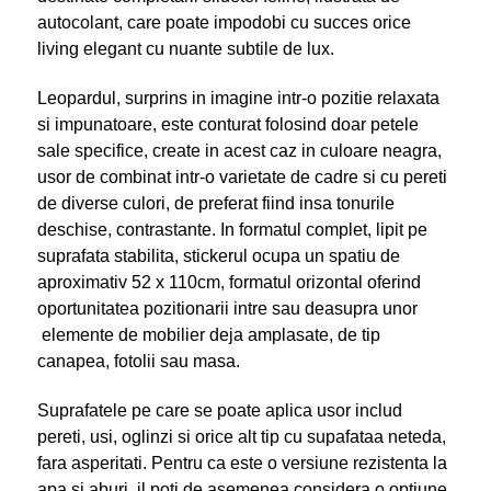
autocolant, care poate impodobi cu succes orice
living elegant cu nuante subtile de lux.
Leopardul, surprins in imagine intr-o pozitie relaxata
si impunatoare, este conturat folosind doar petele
sale specifice, create in acest caz in culoare neagra,
usor de combinat intr-o varietate de cadre si cu pereti
de diverse culori, de preferat fiind insa tonurile
deschise, contrastante. In formatul complet, lipit pe
suprafata stabilita, stickerul ocupa un spatiu de
aproximativ 52 x 110cm, formatul orizontal oferind
oportunitatea pozitionarii intre sau deasupra unor
elemente de mobilier deja amplasate, de tip
canapea, fotolii sau masa.
Suprafatele pe care se poate aplica usor includ
pereti, usi, oglinzi si orice alt tip cu supafataa neteda,
fara asperitati. Pentru ca este o versiune rezistenta la
apa si aburi, il poti de asemenea considera o optiune