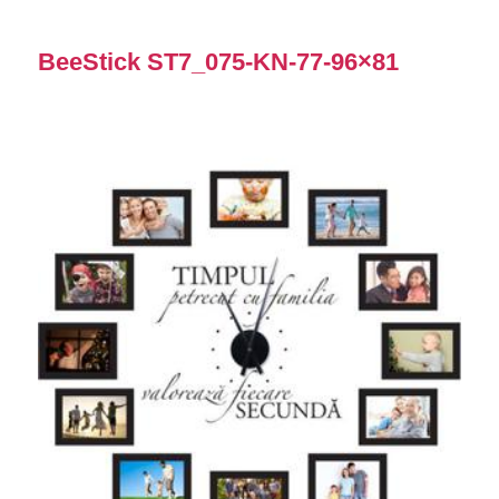
BeeStick ST7_075-KN-77-96×81