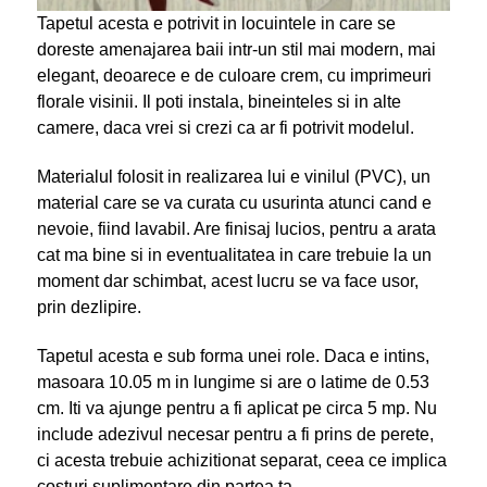
Tapetul acesta e potrivit in locuintele in care se
doreste amenajarea baii intr-un stil mai modern, mai
elegant, deoarece e de culoare crem, cu imprimeuri
florale visinii. Il poti instala, bineinteles si in alte
camere, daca vrei si crezi ca ar fi potrivit modelul.
Materialul folosit in realizarea lui e vinilul (PVC), un
material care se va curata cu usurinta atunci cand e
nevoie, fiind lavabil. Are finisaj lucios, pentru a arata
cat ma bine si in eventualitatea in care trebuie la un
moment dar schimbat, acest lucru se va face usor,
prin dezlipire.
Tapetul acesta e sub forma unei role. Daca e intins,
masoara 10.05 m in lungime si are o latime de 0.53
cm. Iti va ajunge pentru a fi aplicat pe circa 5 mp. Nu
include adezivul necesar pentru a fi prins de perete,
ci acesta trebuie achizitionat separat, ceea ce implica
costuri suplimentare din partea ta.