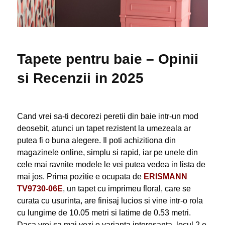
Tapete pentru baie – Opinii
si Recenzii in 2025
Cand vrei sa-ti decorezi peretii din baie intr-un mod
deosebit, atunci un tapet rezistent la umezeala ar
putea fi o buna alegere. Il poti achizitiona din
magazinele online, simplu si rapid, iar pe unele din
cele mai ravnite modele le vei putea vedea in lista de
mai jos. Prima pozitie e ocupata de
ERISMANN
TV9730-06E
, un tapet cu imprimeu floral, care se
curata cu usurinta, are finisaj lucios si vine intr-o rola
cu lungime de 10.05 metri si latime de 0.53 metri.
Daca vrei sa mai vezi o varianta interesanta, locul 2 e