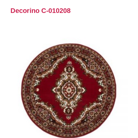
Decorino C-010208