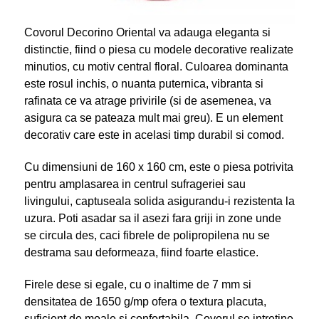
Covorul Decorino Oriental va adauga eleganta si
distinctie, fiind o piesa cu modele decorative realizate
minutios, cu motiv central floral. Culoarea dominanta
este rosul inchis, o nuanta puternica, vibranta si
rafinata ce va atrage privirile (si de asemenea, va
asigura ca se pateaza mult mai greu). E un element
decorativ care este in acelasi timp durabil si comod.
Cu dimensiuni de 160 x 160 cm, este o piesa potrivita
pentru amplasarea in centrul sufrageriei sau
livingului, captuseala solida asigurandu-i rezistenta la
uzura. Poti asadar sa il asezi fara griji in zone unde
se circula des, caci fibrele de polipropilena nu se
destrama sau deformeaza, fiind foarte elastice.
Firele dese si egale, cu o inaltime de 7 mm si
densitatea de 1650 g/mp ofera o textura placuta,
suficient de moale si confortabila. Covorul se intretine