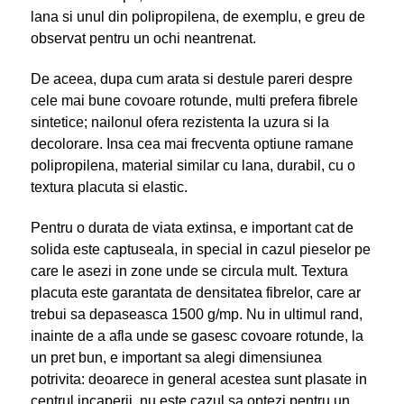
lana si unul din polipropilena, de exemplu, e greu de
observat pentru un ochi neantrenat.
De aceea, dupa cum arata si destule pareri despre
cele mai bune covoare rotunde, multi prefera fibrele
sintetice; nailonul ofera rezistenta la uzura si la
decolorare. Insa cea mai frecventa optiune ramane
polipropilena, material similar cu lana, durabil, cu o
textura placuta si elastic.
Pentru o durata de viata extinsa, e important cat de
solida este captuseala, in special in cazul pieselor pe
care le asezi in zone unde se circula mult. Textura
placuta este garantata de densitatea fibrelor, care ar
trebui sa depaseasca 1500 g/mp. Nu in ultimul rand,
inainte de a afla unde se gasesc covoare rotunde, la
un pret bun, e important sa alegi dimensiunea
potrivita: deoarece in general acestea sunt plasate in
centrul incaperii, nu este cazul sa optezi pentru un