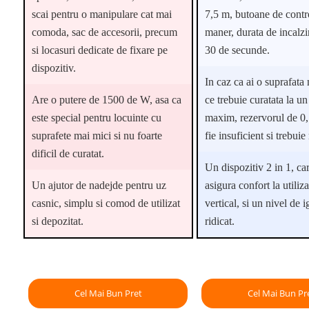
scai pentru o manipulare cat mai
7,5 m, butoane de contr
comoda, sac de accesorii, precum
maner, durata de incalzi
si locasuri dedicate de fixare pe
30 de secunde.
dispozitiv.
In caz ca ai o suprafata
Are o putere de 1500 de W, asa ca
ce trebuie curatata la un
este special pentru locuinte cu
maxim, rezervorul de 0,
suprafete mai mici si nu foarte
fie insuficient si trebui
dificil de curatat.
Un dispozitiv 2 in 1, car
Un ajutor de nadejde pentru uz
asigura confort la utiliza
casnic, simplu si comod de utilizat
vertical, si un nivel de i
si depozitat.
ridicat.
Cel Mai Bun Pret
Cel Mai Bun Pr