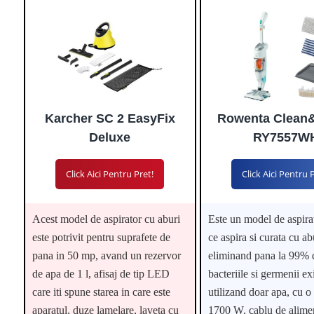
Karcher SC 2 EasyFix
Rowenta Clean
Deluxe
RY7557W
Click Aici Pentru Pret!
Click Aici Pentru 
Acest model de aspirator cu aburi
Este un model de aspirat
este potrivit pentru suprafete de
ce aspira si curata cu ab
pana in 50 mp, avand un rezervor
eliminand pana la 99% 
de apa de 1 l, afisaj de tip LED
bacteriile si germenii exi
care iti spune starea in care este
utilizand doar apa, cu o
aparatul, duze lamelare, laveta cu
1700 W, cablu de alime