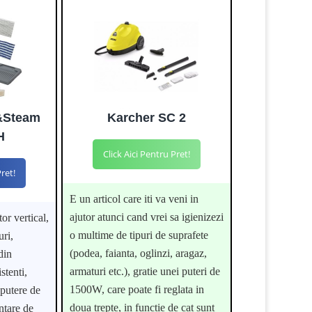
&Steam
Karcher SC 2
H
Click Aici Pentru Pret!
Pret!
E un articol care iti va veni in
ajutor atunci cand vrei sa igienizezi
or vertical,
o multime de tipuri de suprafete
uri,
(podea, faianta, oglinzi, aragaz,
din
armaturi etc.), gratie unei puteri de
stenti,
1500W, care poate fi reglata in
 putere de
doua trepte, in functie de cat sunt
ntare de