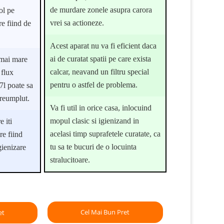
de murdare zonele asupra carora
ol pe
vrei sa actioneze.
re fiind de
Acest aparat nu va fi eficient daca
ai de curatat spatii pe care exista
 mai mare
calcar, neavand un filtru special
 flux
pentru o astfel de problema.
7l poate sa
e reumplut.
Va fi util in orice casa, inlocuind
mopul clasic si igienizand in
e iti
acelasi timp suprafetele curatate, ca
re fiind
tu sa te bucuri de o locuinta
gienizare
stralucitoare.
Cel Mai Bun Pret
et