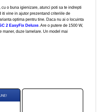
, cu o buna igienizare, atunci poti sa te indrepti
ti vine in ajutor prezentand criteriile de
rianta optima pentru tine. Daca nu ai o locuinta
SC 2 EasyFix Deluxe
. Are o putere de 1500 W,
l pe maner, duze lamelare. Un model mai
.
UNE!