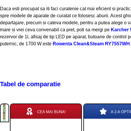
Daca esti procupat sa iti faci curatenie cat mai eficient si practic
spre modele de aparate de curatat ce folosesc aburii. Acest ghid i
departajare, precum si cateva modele, pentru a putea alege o va
mare si vrei ceva convenabil ca pret, poti sa mergi pe
Karcher 
rezervor de 1l, afisaj de tip LED pe aparat, butoane de contro
puternic, de 1700 W este
Rowenta Clean&Steam RY7557WH
Tabel de comparatie
PLUSURI
MINUSURI
CONCLUZIE
CEA MAI BUNA!
A 2-A OPTI