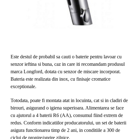
Este destul de probabil sa cauti o baterie pentru lavoar cu
senzor ieftina si buna, caz in care iti recomandam produsul
marca Longford, dotata cu senzor de miscare incorporat.
Bateria este realizata din inox, cu finisaje cromatice
exceptionale.
Totodata, poate fi montata atat in locuinta, cat si in cladiri de
birouri, asigurand o igiena superioara. Alimentarea se face
cu ajutorul a 4 baterii R6 (AA), consumul fiind extrem de
redus. Conform indicatiilor producatorului, un set de baterii
asigura functionarea timp de 2 ani, in conditiile a 300 de
ciclui de pronire/oprire zilnice.