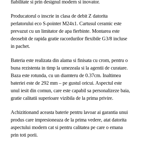
fiabilitate si prin designul modern si inovator.
Producatorul o inscrie in clasa de debit Z datorita
perlatorului eco S-pointer M24x1. Cartusul ceramic este
prevazut cu un limitator de apa fierbinte. Montarea este
deosebit de rapida gratie racordurilor flexibile G3/8 incluse
in pachet.
Bateria este realizata din alama si finisata cu crom, pentru o
buna rezistenta in timp la umezeala si la agentii de curatare.
Baza este rotunda, cu un diamteru de 0.37cm. Inaltimea
bateriei este de 292 mm – pe gustul oricui. Aspectul este
unul iesit din comun, care este capabil sa personalizeze baia,
gratie calitatii superioare vizibila de la prima privire.
Achizitionand aceasta baterie pentru lavoar ai garantia unui
produs care impresioneaza de la prima vedere, atat datorita
aspectului modern cat si pentru calitatea pe care o emana
prin toti porii.