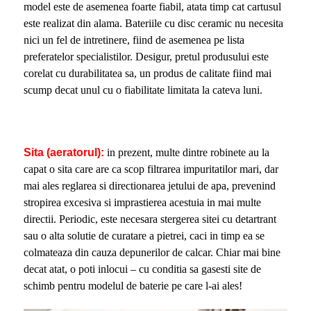
model este de asemenea foarte fiabil, atata timp cat cartusul
este realizat din alama. Bateriile cu disc ceramic nu necesita
nici un fel de intretinere, fiind de asemenea pe lista
preferatelor specialistilor. Desigur, pretul produsului este
corelat cu durabilitatea sa, un produs de calitate fiind mai
scump decat unul cu o fiabilitate limitata la cateva luni.
Sita (aeratorul):
in prezent, multe dintre robinete au la
capat o sita care are ca scop filtrarea impuritatilor mari, dar
mai ales reglarea si directionarea jetului de apa, prevenind
stropirea excesiva si imprastierea acestuia in mai multe
directii. Periodic, este necesara stergerea sitei cu detartrant
sau o alta solutie de curatare a pietrei, caci in timp ea se
colmateaza din cauza depunerilor de calcar. Chiar mai bine
decat atat, o poti inlocui – cu conditia sa gasesti site de
schimb pentru modelul de baterie pe care l-ai ales!