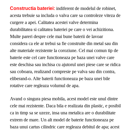
Constructia bateriei:
indiferent de modelul de robinet,
acesta trebuie sa includa o valva care sa controleze viteza de
curgere a apei. Calitatea acestei valve determina
durabilitatea si calitatea bateriei pe care o vei achizitiona.
Multe pareri despre cele mai bune baterii de lavoar
considera ca ele ar trebui sa fie construite din metal sau din
alte materiale rezistente la coroziune. Cel mai comun tip de
baterie este cel care functioneaza pe baza unei valve care
este deschisa sau inchisa cu ajutorul unei piese care se ridica
sau coboara, realizand compresie pe valva sau din contra,
eliberand-o. Alte baterii functioneaza pe baza unei bile
rotative care regleaza volumul de apa.
Avand o singura piesa mobila, acest model este unul dintre
cele mai rezistente. Daca bila e realizata din plastic, e posibil
ca in timp sa se uzeze, insa una metalica are o durabilitate
extrem de mare. Un alt model de baterie functioneaza pe
baza unui cartus cilindric care regleaza debitul de apa; acest