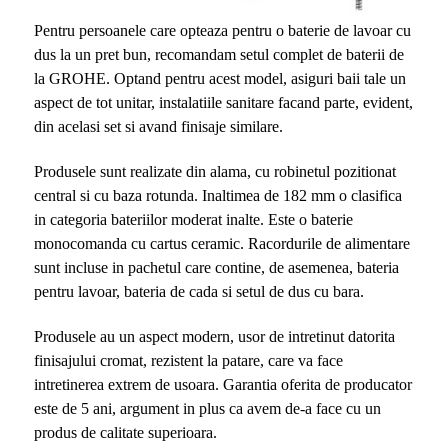
Pentru persoanele care opteaza pentru o baterie de lavoar cu
dus la un pret bun, recomandam setul complet de baterii de
la GROHE. Optand pentru acest model, asiguri baii tale un
aspect de tot unitar, instalatiile sanitare facand parte, evident,
din acelasi set si avand finisaje similare.
Produsele sunt realizate din alama, cu robinetul pozitionat
central si cu baza rotunda. Inaltimea de 182 mm o clasifica
in categoria bateriilor moderat inalte. Este o baterie
monocomanda cu cartus ceramic. Racordurile de alimentare
sunt incluse in pachetul care contine, de asemenea, bateria
pentru lavoar, bateria de cada si setul de dus cu bara.
Produsele au un aspect modern, usor de intretinut datorita
finisajului cromat, rezistent la patare, care va face
intretinerea extrem de usoara. Garantia oferita de producator
este de 5 ani, argument in plus ca avem de-a face cu un
produs de calitate superioara.