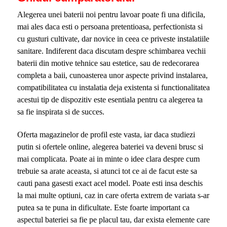
Alegerea unei baterii noi pentru lavoar poate fi una dificila,
mai ales daca esti o persoana pretentioasa, perfectionista si
cu gusturi cultivate, dar novice in ceea ce priveste instalatiile
sanitare. Indiferent daca discutam despre schimbarea vechii
baterii din motive tehnice sau estetice, sau de redecorarea
completa a baii, cunoasterea unor aspecte privind instalarea,
compatibilitatea cu instalatia deja existenta si functionalitatea
acestui tip de dispozitiv este esentiala pentru ca alegerea ta
sa fie inspirata si de succes.
Oferta magazinelor de profil este vasta, iar daca studiezi
putin si ofertele online, alegerea bateriei va deveni brusc si
mai complicata. Poate ai in minte o idee clara despre cum
trebuie sa arate aceasta, si atunci tot ce ai de facut este sa
cauti pana gasesti exact acel model. Poate esti insa deschis
la mai multe optiuni, caz in care oferta extrem de variata s-ar
putea sa te puna in dificultate. Este foarte important ca
aspectul bateriei sa fie pe placul tau, dar exista elemente care