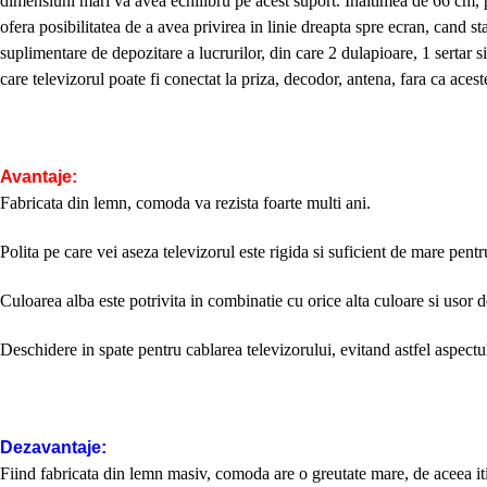
dimensiuni mari va avea echilibru pe acest suport. Inaltimea de 66 cm, p
ofera posibilitatea de a avea privirea in linie dreapta spre ecran, cand sta
suplimentare de depozitare a lucrurilor, din care 2 dulapioare, 1 sertar si 
care televizorul poate fi conectat la priza, decodor, antena, fara ca aceste 
Avantaje:
Fabricata din lemn, comoda va rezista foarte multi ani.
Polita pe care vei aseza televizorul este rigida si suficient de mare pentru
Culoarea alba este potrivita in combinatie cu orice alta culoare si usor d
Deschidere in spate pentru cablarea televizorului, evitand astfel aspectu
Dezavantaje:
Fiind fabricata din lemn masiv, comoda are o greutate mare, de aceea iti v