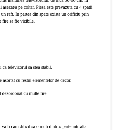
lus inaltimea televizorului, de inca 50-60 cm, iti
i asezat/a pe coltar. Piesa este prevazuta cu 4 spatii
un raft. In partea din spate exista un orificiu prin
fire sa fie vizibile.
 ca televizorul sa stea stabil.
e asortat cu restul elementelor de decor.
l dezordonat cu multe fire.
a fi cam dificil sa o muti dintr-o parte intr-alta.