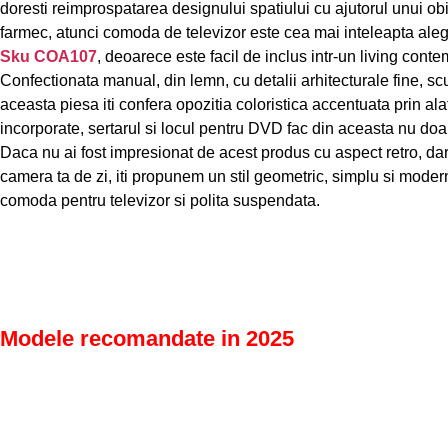
doresti reimprospatarea designului spatiului cu ajutorul unui obi
farmec, atunci comoda de televizor este cea mai inteleapta al
Sku COA107
, deoarece este facil de inclus intr-un living cont
Confectionata manual, din lemn, cu detalii arhitecturale fine, scu
aceasta piesa iti confera opozitia coloristica accentuata prin al
incorporate, sertarul si locul pentru DVD fac din aceasta nu doar
Daca nu ai fost impresionat de acest produs cu aspect retro, dar t
camera ta de zi, iti propunem un stil geometric, simplu si mod
comoda pentru televizor si polita suspendata.
Modele recomandate in 2025