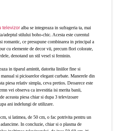
 televizor
alba se integreaza in sufrageria ta, mai
ta/adeptul stilului boho-chic. Acesta este curentul
si romantic, ce presupune combinarea in principal a
pur cu elemente de decor vii, precum flori colorate,
dele, denotand un stil vesel si feminin.
za in tiparul amintit, datorita liniilor fine si
e manual si picioarelor elegant curbate. Manerele din
asta piesa relativ simpla, ceva pretios. Deoarece este
emn vei observa ca investitia isi merita banii,
de aceasta piesa chiar si dupa 3 televizoare
pa ani indelungi de utilizare.
m, si latimea, de 50 cm, o fac potrivita pentru un
 adancime. In concluzie, chiar si o plasma de