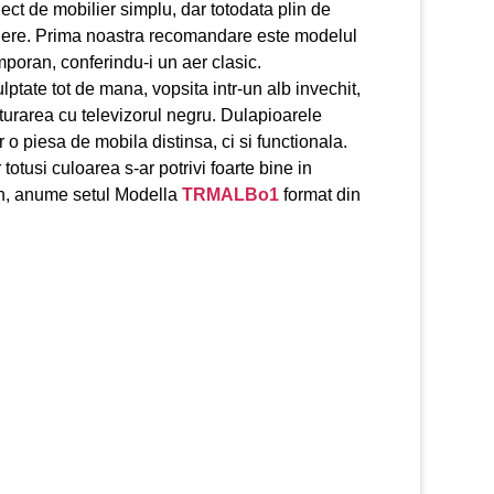
ect de mobilier simplu, dar totodata plin de
egere. Prima noastra recomandare este modelul
emporan, conferindu-i un aer clasic.
lptate tot de mana, vopsita intr-un alb invechit,
aturarea cu televizorul negru. Dulapioarele
 o piesa de mobila distinsa, ci si functionala.
otusi culoarea s-ar potrivi foarte bine in
ern, anume setul Modella
TRMALBo1
format din