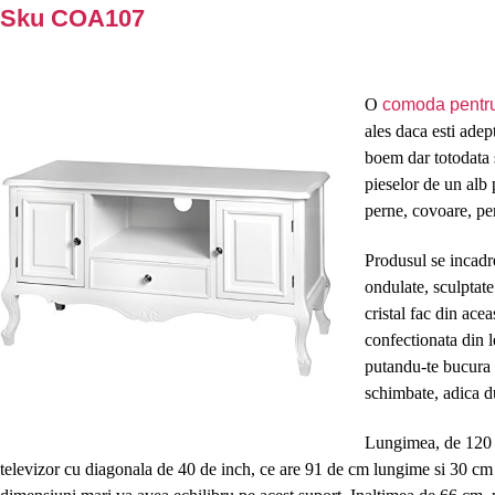
Sku COA107
O
comoda pentru
ales daca esti adep
boem dar totodata 
pieselor de un alb 
perne, covoare, per
Produsul se incadrea
ondulate, sculptat
cristal fac din ace
confectionata din l
putandu-te bucura 
schimbate, adica du
Lungimea, de 120 c
televizor cu diagonala de 40 de inch, ce are 91 de cm lungime si 30 cm