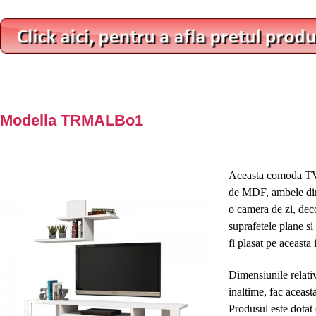
Modella TRMALBo1
Aceasta comoda TV, 
de MDF, ambele din 
o camera de zi, deco
suprafetele plane si
fi plasat pe aceasta 
Dimensiunile relati
inaltime, fac aceast
Produsul este dotat