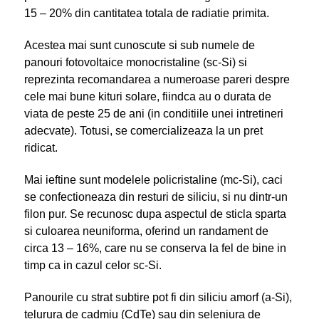
15 – 20% din cantitatea totala de radiatie primita.
Acestea mai sunt cunoscute si sub numele de
panouri fotovoltaice monocristaline (sc-Si) si
reprezinta recomandarea a numeroase pareri despre
cele mai bune kituri solare, fiindca au o durata de
viata de peste 25 de ani (in conditiile unei intretineri
adecvate). Totusi, se comercializeaza la un pret
ridicat.
Mai ieftine sunt modelele policristaline (mc-Si), caci
se confectioneaza din resturi de siliciu, si nu dintr-un
filon pur. Se recunosc dupa aspectul de sticla sparta
si culoarea neuniforma, oferind un randament de
circa 13 – 16%, care nu se conserva la fel de bine in
timp ca in cazul celor sc-Si.
Panourile cu strat subtire pot fi din siliciu amorf (a-Si),
telurura de cadmiu (CdTe) sau din seleniura de