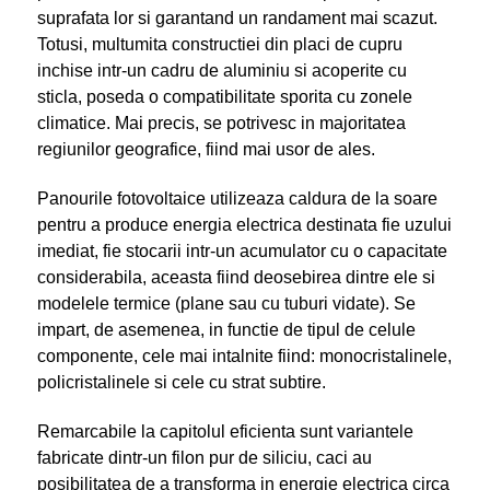
suprafata lor si garantand un randament mai scazut.
Totusi, multumita constructiei din placi de cupru
inchise intr-un cadru de aluminiu si acoperite cu
sticla, poseda o compatibilitate sporita cu zonele
climatice. Mai precis, se potrivesc in majoritatea
regiunilor geografice, fiind mai usor de ales.
Panourile fotovoltaice utilizeaza caldura de la soare
pentru a produce energia electrica destinata fie uzului
imediat, fie stocarii intr-un acumulator cu o capacitate
considerabila, aceasta fiind deosebirea dintre ele si
modelele termice (plane sau cu tuburi vidate). Se
impart, de asemenea, in functie de tipul de celule
componente, cele mai intalnite fiind: monocristalinele,
policristalinele si cele cu strat subtire.
Remarcabile la capitolul eficienta sunt variantele
fabricate dintr-un filon pur de siliciu, caci au
posibilitatea de a transforma in energie electrica circa