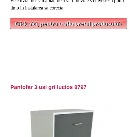
Este livrat neasamablat, deci va fi nevoie sa investesti putin
timp in instalarea sa corecta.
Pantofar 3 usi gri lucios 8797