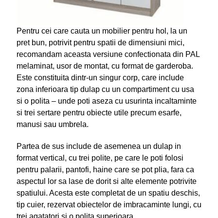
Pentru cei care cauta un mobilier pentru hol, la un
pret bun, potrivit pentru spatii de dimensiuni mici,
recomandam aceasta versiune confectionata din PAL
melaminat, usor de montat, cu format de garderoba.
Este constituita dintr-un singur corp, care include
zona inferioara tip dulap cu un compartiment cu usa
si o polita – unde poti aseza cu usurinta incaltaminte
si trei sertare pentru obiecte utile precum esarfe,
manusi sau umbrela.
Partea de sus include de asemenea un dulap in
format vertical, cu trei polite, pe care le poti folosi
pentru palarii, pantofi, haine care se pot plia, fara ca
aspectul lor sa lase de dorit si alte elemente potrivite
spatiului. Acesta este completat de un spatiu deschis,
tip cuier, rezervat obiectelor de imbracaminte lungi, cu
trei agatatori si o polita superioara.