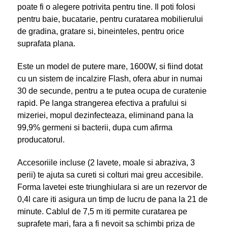
poate fi o alegere potrivita pentru tine. Il poti folosi
pentru baie, bucatarie, pentru curatarea mobilierului
de gradina, gratare si, bineinteles, pentru orice
suprafata plana.
Este un model de putere mare, 1600W, si fiind dotat
cu un sistem de incalzire Flash, ofera abur in numai
30 de secunde, pentru a te putea ocupa de curatenie
rapid. Pe langa strangerea efectiva a prafului si
mizeriei, mopul dezinfecteaza, eliminand pana la
99,9% germeni si bacterii, dupa cum afirma
producatorul.
Accesoriile incluse (2 lavete, moale si abraziva, 3
perii) te ajuta sa cureti si colturi mai greu accesibile.
Forma lavetei este triunghiulara si are un rezervor de
0,4l care iti asigura un timp de lucru de pana la 21 de
minute. Cablul de 7,5 m iti permite curatarea pe
suprafete mari, fara a fi nevoit sa schimbi priza de