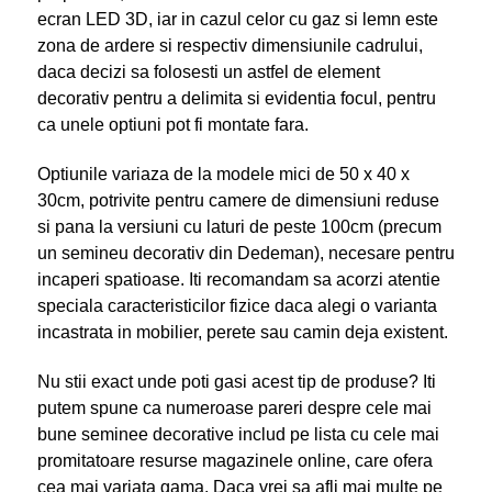
ecran LED 3D, iar in cazul celor cu gaz si lemn este
zona de ardere si respectiv dimensiunile cadrului,
daca decizi sa folosesti un astfel de element
decorativ pentru a delimita si evidentia focul, pentru
ca unele optiuni pot fi montate fara.
Optiunile variaza de la modele mici de 50 x 40 x
30cm, potrivite pentru camere de dimensiuni reduse
si pana la versiuni cu laturi de peste 100cm (precum
un semineu decorativ din Dedeman), necesare pentru
incaperi spatioase. Iti recomandam sa acorzi atentie
speciala caracteristicilor fizice daca alegi o varianta
incastrata in mobilier, perete sau camin deja existent.
Nu stii exact unde poti gasi acest tip de produse? Iti
putem spune ca numeroase pareri despre cele mai
bune seminee decorative includ pe lista cu cele mai
promitatoare resurse magazinele online, care ofera
cea mai variata gama. Daca vrei sa afli mai multe pe