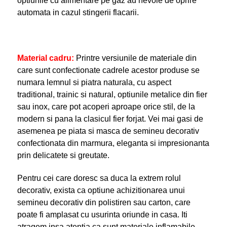
optiunile cu alimentare pe gaz au nevoie de oprire
automata in cazul stingerii flacarii.
Material cadru
:
Printre versiunile de materiale din
care sunt confectionate cadrele acestor produse se
numara lemnul si piatra naturala, cu aspect
traditional, trainic si natural, optiunile metalice din fier
sau inox, care pot acoperi aproape orice stil, de la
modern si pana la clasicul fier forjat. Vei mai gasi de
asemenea pe piata si masca de semineu decorativ
confectionata din marmura, eleganta si impresionanta
prin delicatete si greutate.
Pentru cei care doresc sa duca la extrem rolul
decorativ, exista ca optiune achizitionarea unui
semineu decorativ din polistiren sau carton, care
poate fi amplasat cu usurinta oriunde in casa. Iti
atragem insa atentia ca sunt materiale inflamabile