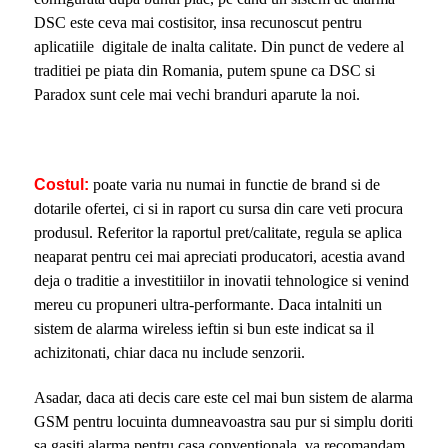
DSC este ceva mai costisitor, insa recunoscut pentru
aplicatiile digitale de inalta calitate. Din punct de vedere al
traditiei pe piata din Romania, putem spune ca DSC si
Paradox sunt cele mai vechi branduri aparute la noi.
Costul:
poate varia nu numai in functie de brand si de
dotarile ofertei, ci si in raport cu sursa din care veti procura
produsul. Referitor la raportul pret/calitate, regula se aplica
neaparat pentru cei mai apreciati producatori, acestia avand
deja o traditie a investitiilor in inovatii tehnologice si venind
mereu cu propuneri ultra-performante. Daca intalniti un
sistem de alarma wireless ieftin si bun este indicat sa il
achizitonati, chiar daca nu include senzorii.
Asadar, daca ati decis care este cel mai bun sistem de alarma
GSM pentru locuinta dumneavoastra sau pur si simplu doriti
sa gasiti alarma pentru casa conventionala, va recomandam