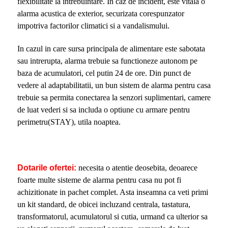
flexibilitate la intrebuintare. In caz de incident, este vitala o
alarma acustica de exterior, securizata corespunzator
impotriva factorilor climatici si a vandalismului.
In cazul in care sursa principala de alimentare este sabotata
sau intrerupta, alarma trebuie sa functioneze autonom pe
baza de acumulatori, cel putin 24 de ore. Din punct de
vedere al adaptabilitatii, un bun sistem de alarma pentru casa
trebuie sa permita conectarea la senzori suplimentari, camere
de luat vederi si sa includa o optiune cu armare pentru
perimetru(STAY), utila noaptea.
Dotarile ofertei:
necesita o atentie deosebita, deoarece
foarte multe sisteme de alarma pentru casa nu pot fi
achizitionate in pachet complet. Asta inseamna ca veti primi
un kit standard, de obicei incluzand centrala, tastatura,
transformatorul, acumulatorul si cutia, urmand ca ulterior sa