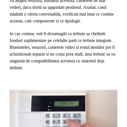
va alegeti senzorii, numarul acestora, camerele de luat
vederi, daca doriti sa upgradati produsul. Asadar, cand
intalniti o oferta convenabila, verificati mai intai ce contine
aceasta, cate componente si ce tipologii.
In caz contrar, veti fi dezamagiti ca trebuie sa cheltuiti
fonduri suplimentare pe celelalte parti ce trebuie integrate.
Bineinteles, senzorii, camerele video si restul itemilor pot fi
achizitionati separat si nu costa prea mult, insa trebuie sa va
asigurati de compatibilitatea acestora cu sistemul deja
detinut.