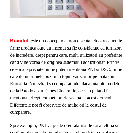
Brandul:
este un concept mai nou discutat, deoarece multe
firme producatoare au inceput sa fie considerate ca furnizori
de incredere, drept pentru care, multi utilizatori au preferinte
cand vine vorba de originea sistemului achizitionat. Printre
cele mai apreciate nume putem mentiona PNI si DSC, firme
care detin primele pozitii in topul vanzarilor pe piata din
Romania. Nu evitati sa cumparati nici daca intalniti modele
de la Paradox sau Elmes Electronic, acestia putand fi
mentionati drept competitori de seama in acest domeniu.
Diferentele pot fi observate de multe ori la costul de
cumparare.
Spre exemplu, PNI va poate oferi alarma de casa ieftina si
configurata dupa bunul plac, pe cand un sistem de alarma