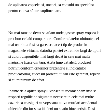
de aplicarea vopselei si, uneori, sa consulti un specialist
pentru cateva sfaturi suplimentare.
Nu mai ramane decat sa aflam unde gasesc spray vopsea la
pret bun ceilalti cumparatori. Conform datelor obtinute, cel
mai usor le-a fost sa gaseasca acest tip de produs in
magazinele virtuale, datorita paletei extrem de largi de tipuri
si culori disponibile, mai largi decat in cele mai multe
magazine fizice din tara. Atata timp cat alegi produsul
potrivit conform criteriilor prezentate si indicatiilor
producatorilor, succesul proiectului tau este garantat, repede
si cu minimum de efort.
Inainte de a aplica sprayul vopsea iti recomandam insa sa
respecti regulile de siguranta necesare in cele mai multe
cazuri: sa te asiguri ca vopseaua nu va murdari accidental
obiectele din jur si sa iti alegi un spatiu bine aerisit. Desi