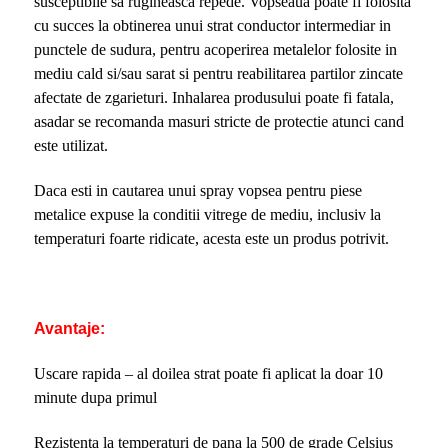
susceptibile sa rugineasca repede. Vopseaua poate fi folosita
cu succes la obtinerea unui strat conductor intermediar in
punctele de sudura, pentru acoperirea metalelor folosite in
mediu cald si/sau sarat si pentru reabilitarea partilor zincate
afectate de zgarieturi. Inhalarea produsului poate fi fatala,
asadar se recomanda masuri stricte de protectie atunci cand
este utilizat.
Daca esti in cautarea unui spray vopsea pentru piese
metalice expuse la conditii vitrege de mediu, inclusiv la
temperaturi foarte ridicate, acesta este un produs potrivit.
Avantaje:
Uscare rapida – al doilea strat poate fi aplicat la doar 10
minute dupa primul
Rezistenta la temperaturi de pana la 500 de grade Celsius