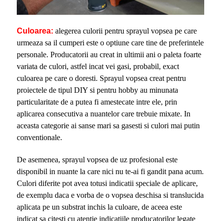
Culoarea:
alegerea culorii pentru sprayul vopsea pe care
urmeaza sa il cumperi este o optiune care tine de preferintele
personale. Producatorii au creat in ultimii ani o paleta foarte
variata de culori, astfel incat vei gasi, probabil, exact
culoarea pe care o doresti. Sprayul vopsea creat pentru
proiectele de tipul DIY si pentru hobby au minunata
particularitate de a putea fi amestecate intre ele, prin
aplicarea consecutiva a nuantelor care trebuie mixate. In
aceasta categorie ai sanse mari sa gasesti si culori mai putin
conventionale.
De asemenea, sprayul vopsea de uz profesional este
disponibil in nuante la care nici nu te-ai fi gandit pana acum.
Culori diferite pot avea totusi indicatii speciale de aplicare,
de exemplu daca e vorba de o vopsea deschisa si translucida
aplicata pe un substrat inchis la culoare, de aceea este
indicat sa citesti cu atentie indicatiile producatorilor legate