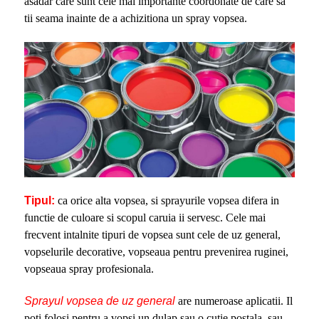
asadar care sunt cele mai importante coordonate de care sa
tii seama inainte de a achizitiona un spray vopsea.
Tipul:
ca orice alta vopsea, si sprayurile vopsea difera in
functie de culoare si scopul caruia ii servesc. Cele mai
frecvent intalnite tipuri de vopsea sunt cele de uz general,
vopselurile decorative, vopseaua pentru prevenirea ruginei,
vopseaua spray profesionala.
Sprayul vopsea de uz general
are numeroase aplicatii. Il
poti folosi pentru a vopsi un dulap sau o cutie postala, sau