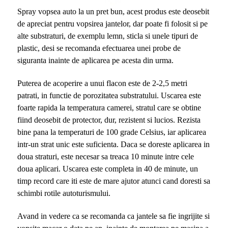
Spray vopsea auto la un pret bun, acest produs este deosebit
de apreciat pentru vopsirea jantelor, dar poate fi folosit si pe
alte substraturi, de exemplu lemn, sticla si unele tipuri de
plastic, desi se recomanda efectuarea unei probe de
siguranta inainte de aplicarea pe acesta din urma.
Puterea de acoperire a unui flacon este de 2-2,5 metri
patrati, in functie de porozitatea substratului. Uscarea este
foarte rapida la temperatura camerei, stratul care se obtine
fiind deosebit de protector, dur, rezistent si lucios. Rezista
bine pana la temperaturi de 100 grade Celsius, iar aplicarea
intr-un strat unic este suficienta. Daca se doreste aplicarea in
doua straturi, este necesar sa treaca 10 minute intre cele
doua aplicari. Uscarea este completa in 40 de minute, un
timp record care iti este de mare ajutor atunci cand doresti sa
schimbi rotile autoturismului.
Avand in vedere ca se recomanda ca jantele sa fie ingrijite si