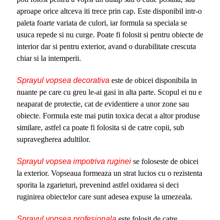
aproape orice altceva iti trece prin cap. Este disponibil intr-o
paleta foarte variata de culori, iar formula sa speciala se
usuca repede si nu curge. Poate fi folosit si pentru obiecte de
interior dar si pentru exterior, avand o durabilitate crescuta
chiar si la intemperii.
Sprayul vopsea decorativa
este de obicei disponibila in
nuante pe care cu greu le-ai gasi in alta parte. Scopul ei nu e
neaparat de protectie, cat de evidentiere a unor zone sau
obiecte. Formula este mai putin toxica decat a altor produse
similare, astfel ca poate fi folosita si de catre copii, sub
supravegherea adultilor.
Sprayul vopsea impotriva ruginei
se foloseste de obicei
la exterior. Vopseaua formeaza un strat lucios cu o rezistenta
sporita la zgarieturi, prevenind astfel oxidarea si deci
ruginirea obiectelor care sunt adesea expuse la umezeala.
Sprayul vopsea profesionala
este folosit de catre