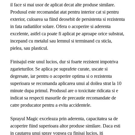
il face si mai usor de aplicat decat alte produse similare.
Produsul este recomandat atat pentru interior cat si pentru
exterior, culoarea sa fiind deosebit de persistenta si rezistenta
in fata radiatiilor solare. Ofera o acoperire si aderenta
excelente, astfel ca poate fi aplicat pe aproape orice substrat,
incepand cu metalul sau lemnul si terminand cu sticla,
pielea, sau plasticul.
Finisajul este unul lucios, dur si foarte rezistent impotriva
zgarieturilor. Se aplica pe suprafete curate, uscate si
degresate, iar pentru o acoperire optima si o rezistenta
superioara se recomanda aplicarea unui al doilea strat la 10
minute dupa primul. Produsul are o toxicitate ridicata si e
indicat sa respecti masurile de precautie recomandate de
catre producator pentru a evita accidentele.
Sprayul Magic exceleaza prin aderenta, capacitatea sa de
acoperire fiind superioara altor produse similare. Daca esti
in cautarea unui spray vopsea cu finisaj lucios, iti