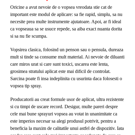
Oricine a avut nevoie de o vopsea vreodata stie cat de
important este modul de aplicare: sa fie rapid, simplu, sa nu
necesite prea multe instrumente ajutatoare. Apoi, ar fi ideal
ca vopseaua sa se usuce repede, sa aiba exact nuanta dorita
si sa nu fie scumpa.
Vopsirea clasica, folosind un penson sau o pensula, dureaza
mult si tinde sa consume mult material. Ai nevoie de diluanti
care miros urat si care sunt toxici, uscarea este lenta,
grosimea stratului aplicat este mai dificil de controlat.
Sarcina poate fi insa indeplinita cu usurinta daca folosesti o
vopsea tip spray.
Producatorii au creat formule usor de aplicat, ultra rezistente
si cu timpi de uscare record. Desigur, multe pareri despre
cele mai bune sprayuri vopsea au votat in unanimitate ca
este imperios necesar sa alegi produsul potrivit, pentru a
beneficia la maxim de calitatile unui astfel de dispozitiv. Iata