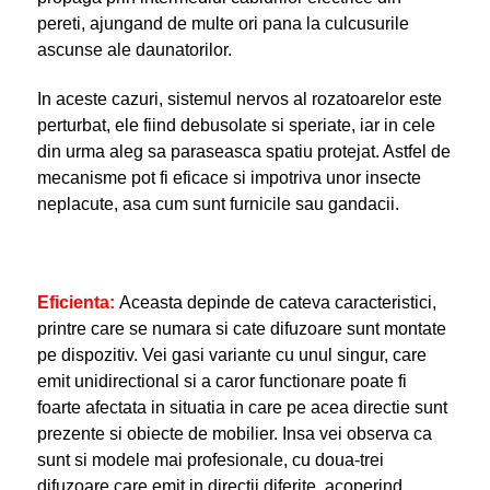
pereti, ajungand de multe ori pana la culcusurile
ascunse ale daunatorilor.
In aceste cazuri, sistemul nervos al rozatoarelor este
perturbat, ele fiind debusolate si speriate, iar in cele
din urma aleg sa paraseasca spatiu protejat. Astfel de
mecanisme pot fi eficace si impotriva unor insecte
neplacute, asa cum sunt furnicile sau gandacii.
Eficienta:
Aceasta depinde de cateva caracteristici,
printre care se numara si cate difuzoare sunt montate
pe dispozitiv. Vei gasi variante cu unul singur, care
emit unidirectional si a caror functionare poate fi
foarte afectata in situatia in care pe acea directie sunt
prezente si obiecte de mobilier. Insa vei observa ca
sunt si modele mai profesionale, cu doua-trei
difuzoare care emit in directii diferite, acoperind