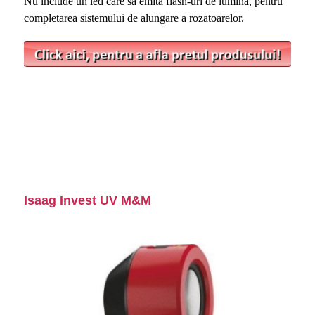
Nu include un led care sa emita flash-uri de lumina, pentru
completarea sistemului de alungare a rozatoarelor.
Isaag Invest UV M&M