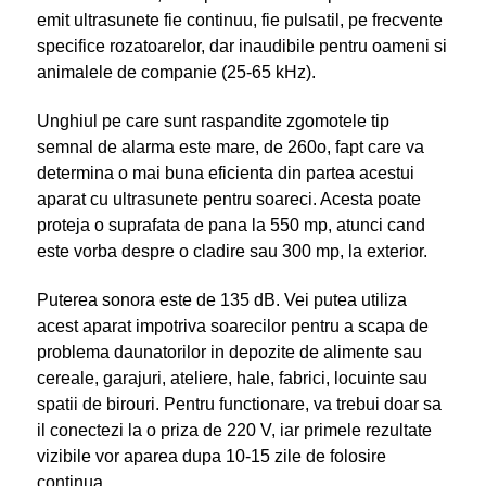
emit ultrasunete fie continuu, fie pulsatil, pe frecvente
specifice rozatoarelor, dar inaudibile pentru oameni si
animalele de companie (25-65 kHz).
Unghiul pe care sunt raspandite zgomotele tip
semnal de alarma este mare, de 260
o
, fapt care va
determina o mai buna eficienta din partea acestui
aparat cu ultrasunete pentru soareci. Acesta poate
proteja o suprafata de pana la 550 mp, atunci cand
este vorba despre o cladire sau 300 mp, la exterior.
Puterea sonora este de 135 dB. Vei putea utiliza
acest aparat impotriva soarecilor pentru a scapa de
problema daunatorilor in depozite de alimente sau
cereale, garajuri, ateliere, hale, fabrici, locuinte sau
spatii de birouri. Pentru functionare, va trebui doar sa
il conectezi la o priza de 220 V, iar primele rezultate
vizibile vor aparea dupa 10-15 zile de folosire
continua.