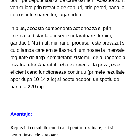
pot fi percepute slab si de catre oameni. Acestea sunt
vehiculate prin reteaua de cabluri, prin pereti, pana la
culcusurile soarecilor, fugarindu-i.
In plus, aceasta componenta actioneaza si prin
tinerea la distanta a insectelor taratoare (furnici,
gandaci). Nu in ultimul rand, produsul este prevazut si
cu o lampa care emite flash-uri luminoase la intervale
regulate de timp, completand sistemul de alungarea a
rozatoarelor. Aparatul trebuie conectat la priza, este
eficient cand functioneaza continuu (primele rezultate
apar dupa 10-14 zile) si poate acoperi un spatiu de
pana la 220 mp.
Avantaje:
Reprezinta o solutie curata atat pentru rozatoare, cat si
pentru insectele taratoare.