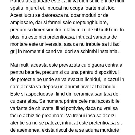
Partea atragatoare este ca iti va oferi suficient de mult
spatiu in jurul ei, intrucat nu ocupa foarte mult loc.
Acest lucru se datoreaza nu doar modurilor de
amplasare, dar si formei sale dreptunghiulare,
precum si dimensiunilor relativ mici, de 60 x 40 cm. In
plus, nu este nici pretentioasa, intrucat varianta de
montare este universala, asa ca nu trebuie sa iti faci
grij in momentul cand vei dori sa schimbi instalatia.
Mai mult, aceasta este prevazuta cu o gaura centrala
pentru baterie, precum si cu una pentru dispozitivul
de protectie pe unde se va evacua lichidul, in cazul in
care acesta va depasi un anumit nivel al bazinului.
Este si aspectuoasa, fiind din ceramica sanitara de
culoare alba. Se numara printre cele mai accesibile
variante de chiuvete, fiind potrivite, daca nu vrei sa
faci o achizitie prea mare. Va trebui insa sa acorzi
atentie sa nu se pateze, intrucat este pretentioasa si,
de asemenea, exista riscul de a se aduna murdarie