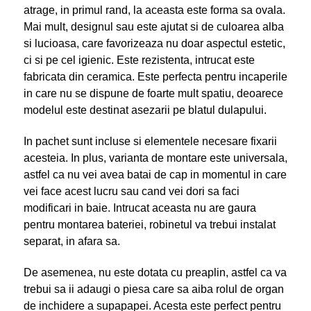
atrage, in primul rand, la aceasta este forma sa ovala.
Mai mult, designul sau este ajutat si de culoarea alba
si lucioasa, care favorizeaza nu doar aspectul estetic,
ci si pe cel igienic. Este rezistenta, intrucat este
fabricata din ceramica. Este perfecta pentru incaperile
in care nu se dispune de foarte mult spatiu, deoarece
modelul este destinat asezarii pe blatul dulapului.
In pachet sunt incluse si elementele necesare fixarii
acesteia. In plus, varianta de montare este universala,
astfel ca nu vei avea batai de cap in momentul in care
vei face acest lucru sau cand vei dori sa faci
modificari in baie. Intrucat aceasta nu are gaura
pentru montarea bateriei, robinetul va trebui instalat
separat, in afara sa.
De asemenea, nu este dotata cu preaplin, astfel ca va
trebui sa ii adaugi o piesa care sa aiba rolul de organ
de inchidere a supapapei. Acesta este perfect pentru