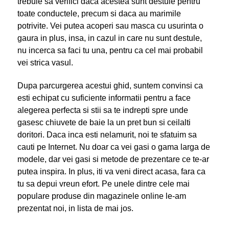
trebuie sa verifici daca acestea sunt destule pentru
toate conductele, precum si daca au marimile
potrivite. Vei putea acoperi sau masca cu usurinta o
gaura in plus, insa, in cazul in care nu sunt destule,
nu incerca sa faci tu una, pentru ca cel mai probabil
vei strica vasul.
Dupa parcurgerea acestui ghid, suntem convinsi ca
esti echipat cu suficiente informatii pentru a face
alegerea perfecta si stii sa te indrepti spre unde
gasesc chiuvete de baie la un pret bun si ceilalti
doritori. Daca inca esti nelamurit, noi te sfatuim sa
cauti pe Internet. Nu doar ca vei gasi o gama larga de
modele, dar vei gasi si metode de prezentare ce te-ar
putea inspira. In plus, iti va veni direct acasa, fara ca
tu sa depui vreun efort. Pe unele dintre cele mai
populare produse din magazinele online le-am
prezentat noi, in lista de mai jos.