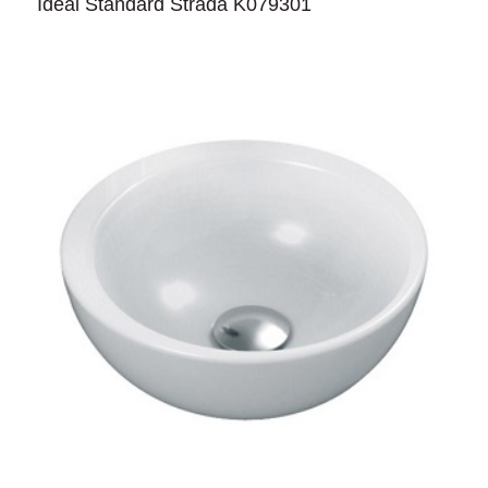
Ideal Standard Strada K079301