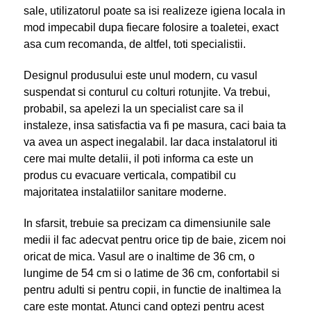
sale, utilizatorul poate sa isi realizeze igiena locala in
mod impecabil dupa fiecare folosire a toaletei, exact
asa cum recomanda, de altfel, toti specialistii.
Designul produsului este unul modern, cu vasul
suspendat si conturul cu colturi rotunjite. Va trebui,
probabil, sa apelezi la un specialist care sa il
instaleze, insa satisfactia va fi pe masura, caci baia ta
va avea un aspect inegalabil. Iar daca instalatorul iti
cere mai multe detalii, il poti informa ca este un
produs cu evacuare verticala, compatibil cu
majoritatea instalatiilor sanitare moderne.
In sfarsit, trebuie sa precizam ca dimensiunile sale
medii il fac adecvat pentru orice tip de baie, zicem noi
oricat de mica. Vasul are o inaltime de 36 cm, o
lungime de 54 cm si o latime de 36 cm, confortabil si
pentru adulti si pentru copii, in functie de inaltimea la
care este montat. Atunci cand optezi pentru acest