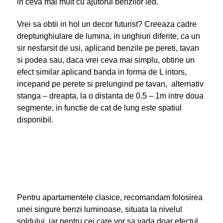
in ceva mai mult cu ajutorul benzilor led.
Vrei sa obtii in hol un decor futurist? Creeaza cadre
dreptunghiulare de lumina, in unghiuri diferite, ca un
sir nesfarsit de usi, aplicand benzile pe pereti, tavan
si podea sau, daca vrei ceva mai simplu, obtine un
efect similar aplicand banda in forma de L intors,
incepand pe perete si prelungind pe tavan, alternativ
stanga – dreapta, la o distanta de 0.5 – 1m intre doua
segmente, in functie de cat de lung este spatiul
disponibil.
Pentru apartamentele clasice, recomandam folosirea
unei singure benzi luminoase, situata la nivelul
soldului, iar pentru cei care vor sa vada doar efectul,