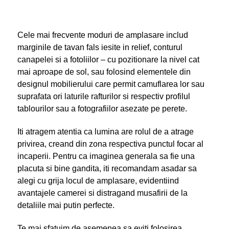
Cele mai frecvente moduri de amplasare includ
marginile de tavan fals iesite in relief, conturul
canapelei si a fotoliilor – cu pozitionare la nivel cat
mai aproape de sol, sau folosind elementele din
designul mobilierului care permit camuflarea lor sau
suprafata ori laturile rafturilor si respectiv profilul
tablourilor sau a fotografiilor asezate pe perete.
Iti atragem atentia ca lumina are rolul de a atrage
privirea, creand din zona respectiva punctul focar al
incaperii. Pentru ca imaginea generala sa fie una
placuta si bine gandita, iti recomandam asadar sa
alegi cu grija locul de amplasare, evidentiind
avantajele camerei si distragand musafirii de la
detaliile mai putin perfecte.
Te mai sfatuim de asemenea sa eviti folosirea