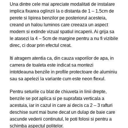
Una dintre cele mai apreciate modalitati de instalare
implica fixarea oglinzii la o distanta de 1 – 1.5cm de
perete si lipirea benzilor pe posteriorul acesteia,
creand un halou luminos care creeaza un aspect
modern si extinde vizual spatiul incaperii. Ai grija sa
le atasezi la 4 – 5cm de margine pentru a nu fi vizibile
direc, ci doar prin efectul creat.
Iti atragem atentia ca, din cauza vaporilor de apa, in
camera de toaleta este indicat sa montezi
intotdeauna benzile in profile protectoare de aluminiu
sau sa apelezi la variante cum este neon flexul.
Pentru seturile cu blat de chiuveta in linii drepte,
benzile se pot aplica si pe suprafata verticala a
acestuia, iar in cazul in care ai decis ca 2 – 3 rafturi
deschise sunt mai bune decat un dulap de baie care
ascunde vederii continutul, le poti folosi si pentru a
schimba aspectul politelor.