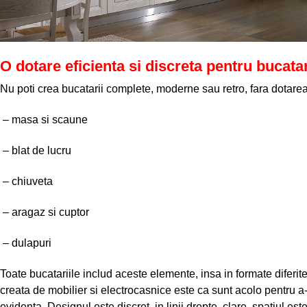
O dotare eficienta si discreta pentru bucat
Nu poti crea bucatarii complete, moderne sau retro, fara dotarea 
– masa si scaune
– blat de lucru
– chiuveta
– aragaz si cuptor
– dulapuri
Toate bucatariile includ aceste elemente, insa in formate diferi
creata de mobilier si electrocasnice este ca sunt acolo pentru a-ti
evidenta. Designul este discret, in linii drepte, clare, spatiul es