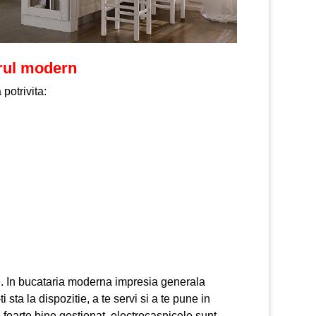
arul modern
potrivita:
te. In bucataria moderna impresia generala
 sta la dispozitie, a te servi si a te pune in
te foarte bine gestionat, electrocasnicele sunt