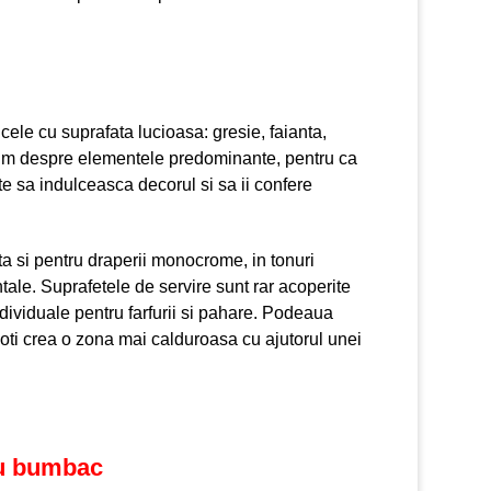
ele cu suprafata lucioasa: gresie, faianta,
orbim despre elementele predominante, pentru ca
te sa indulceasca decorul si sa ii confere
pta si pentru draperii monocrome, in tonuri
tale. Suprafetele de servire sunt rar acoperite
ndividuale pentru farfurii si pahare. Podeaua
poti crea o zona mai calduroasa cu ajutorul unei
au bumbac