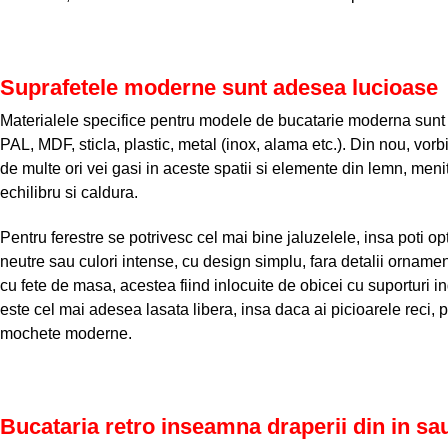
Suprafetele moderne sunt adesea lucioase
Materialele specifice pentru modele de bucatarie moderna sunt c
PAL, MDF, sticla, plastic, metal (inox, alama etc.). Din nou, v
de multe ori vei gasi in aceste spatii si elemente din lemn, meni
echilibru si caldura.
Pentru ferestre se potrivesc cel mai bine jaluzelele, insa poti o
neutre sau culori intense, cu design simplu, fara detalii ornamen
cu fete de masa, acestea fiind inlocuite de obicei cu suporturi i
este cel mai adesea lasata libera, insa daca ai picioarele reci, 
mochete moderne.
Bucataria retro inseamna draperii din in s