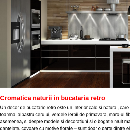
Cromatica naturii in bucataria retro
Un decor de bucatarie retro este un interior cald si natural, care
toamna, albastru cerului, verdele ierbii de primavara, maro-ul f
asemenea, si despre modele si decoratiuni si o bogatie mult mai 
dantelate, covoare cu motive florale – sunt doar o parte dintre e