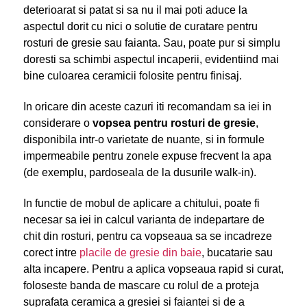
deterioarat si patat si sa nu il mai poti aduce la
aspectul dorit cu nici o solutie de curatare pentru
rosturi de gresie sau faianta. Sau, poate pur si simplu
doresti sa schimbi aspectul incaperii, evidentiind mai
bine culoarea ceramicii folosite pentru finisaj.
In oricare din aceste cazuri iti recomandam sa iei in
considerare o
vopsea pentru rosturi de gresie
,
disponibila intr-o varietate de nuante, si in formule
impermeabile pentru zonele expuse frecvent la apa
(de exemplu, pardoseala de la dusurile walk-in).
In functie de mobul de aplicare a chitului, poate fi
necesar sa iei in calcul varianta de indepartare de
chit din rosturi, pentru ca vopseaua sa se incadreze
corect intre
placile de gresie din baie
, bucatarie sau
alta incapere. Pentru a aplica vopseaua rapid si curat,
foloseste banda de mascare cu rolul de a proteja
suprafata ceramica a gresiei si faiantei si de a