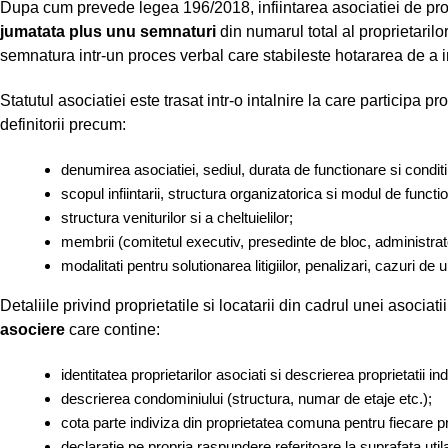
Dupa cum prevede legea 196/2018, infiintarea asociatiei de pro
jumatata plus unu semnaturi
din numarul total al proprietaril
semnatura intr-un proces verbal care stabileste hotararea de a in
Statutul asociatiei este trasat intr-o intalnire la care participa p
definitorii precum:
denumirea asociatiei, sediul, durata de functionare si conditiil
scopul infiintarii, structura organizatorica si modul de functi
structura veniturilor si a cheltuielilor;
membrii (comitetul executiv, presedinte de bloc, administrator
modalitati pentru solutionarea litigiilor, penalizari, cazuri de 
Detaliile privind proprietatile si locatarii din cadrul unei asociat
asociere
care contine:
identitatea proprietarilor asociati si descrierea proprietatii in
descrierea condominiului (structura, numar de etaje etc.);
cota parte indiviza din proprietatea comuna pentru fiecare pr
declaratie pe propria raspundere referitoare la suprafata utila 