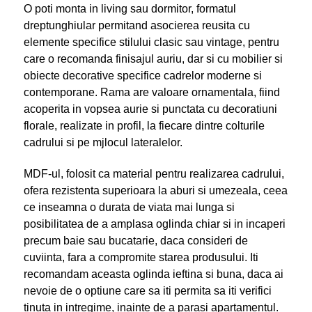
O poti monta in living sau dormitor, formatul
dreptunghiular permitand asocierea reusita cu
elemente specifice stilului clasic sau vintage, pentru
care o recomanda finisajul auriu, dar si cu mobilier si
obiecte decorative specifice cadrelor moderne si
contemporane. Rama are valoare ornamentala, fiind
acoperita in vopsea aurie si punctata cu decoratiuni
florale, realizate in profil, la fiecare dintre colturile
cadrului si pe mjlocul lateralelor.
MDF-ul, folosit ca material pentru realizarea cadrului,
ofera rezistenta superioara la aburi si umezeala, ceea
ce inseamna o durata de viata mai lunga si
posibilitatea de a amplasa oglinda chiar si in incaperi
precum baie sau bucatarie, daca consideri de
cuviinta, fara a compromite starea produsului. Iti
recomandam aceasta oglinda ieftina si buna, daca ai
nevoie de o optiune care sa iti permita sa iti verifici
tinuta in intregime, inainte de a parasi apartamentul.