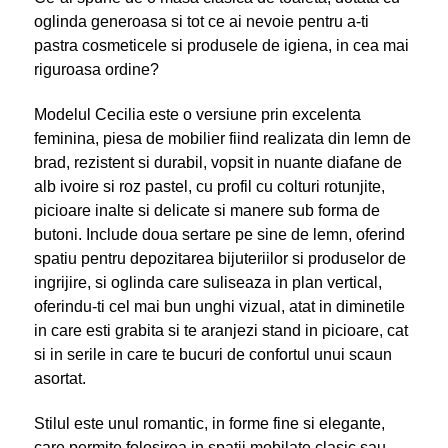
oglinda generoasa si tot ce ai nevoie pentru a-ti
pastra cosmeticele si produsele de igiena, in cea mai
riguroasa ordine?
Modelul Cecilia este o versiune prin excelenta
feminina, piesa de mobilier fiind realizata din lemn de
brad, rezistent si durabil, vopsit in nuante diafane de
alb ivoire si roz pastel, cu profil cu colturi rotunjite,
picioare inalte si delicate si manere sub forma de
butoni. Include doua sertare pe sine de lemn, oferind
spatiu pentru depozitarea bijuteriilor si produselor de
ingrijire, si oglinda care suliseaza in plan vertical,
oferindu-ti cel mai bun unghi vizual, atat in diminetile
in care esti grabita si te aranjezi stand in picioare, cat
si in serile in care te bucuri de confortul unui scaun
asortat.
Stilul este unul romantic, in forme fine si elegante,
care permite folosirea in spatii mobilate clasic sau