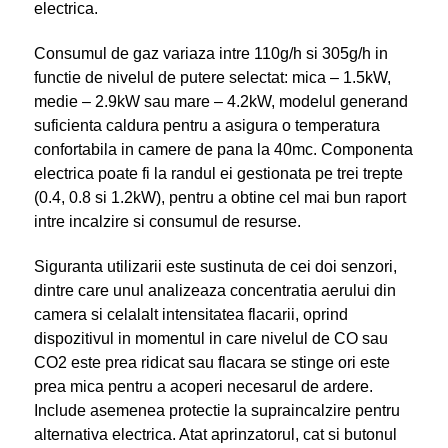
electrica.
Consumul de gaz variaza intre 110g/h si 305g/h in
functie de nivelul de putere selectat: mica – 1.5kW,
medie – 2.9kW sau mare – 4.2kW, modelul generand
suficienta caldura pentru a asigura o temperatura
confortabila in camere de pana la 40mc. Componenta
electrica poate fi la randul ei gestionata pe trei trepte
(0.4, 0.8 si 1.2kW), pentru a obtine cel mai bun raport
intre incalzire si consumul de resurse.
Siguranta utilizarii este sustinuta de cei doi senzori,
dintre care unul analizeaza concentratia aerului din
camera si celalalt intensitatea flacarii, oprind
dispozitivul in momentul in care nivelul de CO sau
CO2 este prea ridicat sau flacara se stinge ori este
prea mica pentru a acoperi necesarul de ardere.
Include asemenea protectie la supraincalzire pentru
alternativa electrica. Atat aprinzatorul, cat si butonul