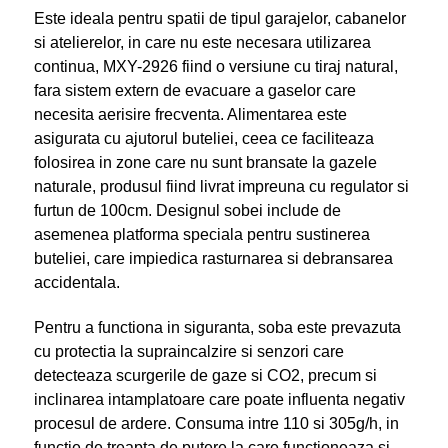
Este ideala pentru spatii de tipul garajelor, cabanelor
si atelierelor, in care nu este necesara utilizarea
continua, MXY-2926 fiind o versiune cu tiraj natural,
fara sistem extern de evacuare a gaselor care
necesita aerisire frecventa. Alimentarea este
asigurata cu ajutorul buteliei, ceea ce faciliteaza
folosirea in zone care nu sunt bransate la gazele
naturale, produsul fiind livrat impreuna cu regulator si
furtun de 100cm. Designul sobei include de
asemenea platforma speciala pentru sustinerea
buteliei, care impiedica rasturnarea si debransarea
accidentala.
Pentru a functiona in siguranta, soba este prevazuta
cu protectia la supraincalzire si senzori care
detecteaza scurgerile de gaze si CO2, precum si
inclinarea intamplatoare care poate influenta negativ
procesul de ardere. Consuma intre 110 si 305g/h, in
functie de treapta de putere la care functioneaza si