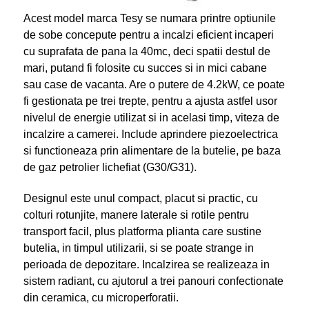
Acest model marca Tesy se numara printre optiunile
de sobe concepute pentru a incalzi eficient incaperi
cu suprafata de pana la 40mc, deci spatii destul de
mari, putand fi folosite cu succes si in mici cabane
sau case de vacanta. Are o putere de 4.2kW, ce poate
fi gestionata pe trei trepte, pentru a ajusta astfel usor
nivelul de energie utilizat si in acelasi timp, viteza de
incalzire a camerei. Include aprindere piezoelectrica
si functioneaza prin alimentare de la butelie, pe baza
de gaz petrolier lichefiat (G30/G31).
Designul este unul compact, placut si practic, cu
colturi rotunjite, manere laterale si rotile pentru
transport facil, plus platforma plianta care sustine
butelia, in timpul utilizarii, si se poate strange in
perioada de depozitare. Incalzirea se realizeaza in
sistem radiant, cu ajutorul a trei panouri confectionate
din ceramica, cu microperforatii.