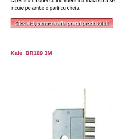
ca este un model cu inchidere manuala si ca se
incuie pe ambele parti cu cheia.
Kale BR189 3M