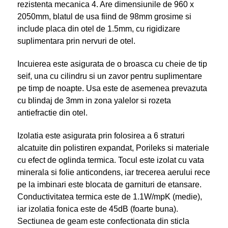
rezistenta mecanica 4. Are dimensiunile de 960 x
2050mm, blatul de usa fiind de 98mm grosime si
include placa din otel de 1.5mm, cu rigidizare
suplimentara prin nervuri de otel.
Incuierea este asigurata de o broasca cu cheie de tip
seif, una cu cilindru si un zavor pentru suplimentare
pe timp de noapte. Usa este de asemenea prevazuta
cu blindaj de 3mm in zona yalelor si rozeta
antiefractie din otel.
Izolatia este asigurata prin folosirea a 6 straturi
alcatuite din polistiren expandat, Porileks si materiale
cu efect de oglinda termica. Tocul este izolat cu vata
minerala si folie anticondens, iar trecerea aerului rece
pe la imbinari este blocata de garnituri de etansare.
Conductivitatea termica este de 1.1W/mpK (medie),
iar izolatia fonica este de 45dB (foarte buna).
Sectiunea de geam este confectionata din sticla