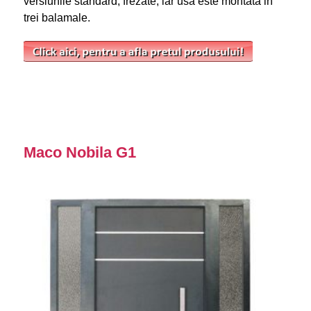
versiunile standard, frezate, iar usa este montata in
trei balamale.
Maco Nobila G1