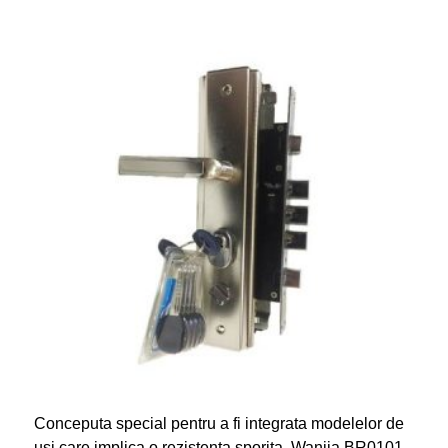
Conceputa special pentru a fi integrata modelelor de
usi care implica o rezistenta sporita, Wanija BR0101