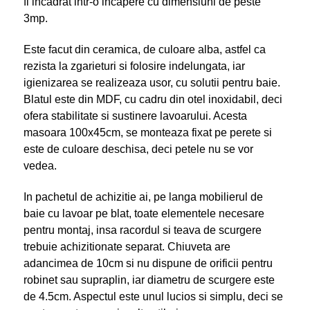
fi incadrat intr-o incapere cu dimensiuni de peste
3mp.
Este facut din ceramica, de culoare alba, astfel ca
rezista la zgarieturi si folosire indelungata, iar
igienizarea se realizeaza usor, cu solutii pentru baie.
Blatul este din MDF, cu cadru din otel inoxidabil, deci
ofera stabilitate si sustinere lavoarului. Acesta
masoara 100x45cm, se monteaza fixat pe perete si
este de culoare deschisa, deci petele nu se vor
vedea.
In pachetul de achizitie ai, pe langa mobilierul de
baie cu lavoar pe blat, toate elementele necesare
pentru montaj, insa racordul si teava de scurgere
trebuie achizitionate separat. Chiuveta are
adancimea de 10cm si nu dispune de orificii pentru
robinet sau supraplin, iar diametru de scurgere este
de 4.5cm. Aspectul este unul lucios si simplu, deci se