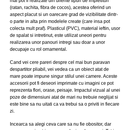
mai pot fi realizate din diferite tipuri de impletituri
(ratan, rachita, fibra de cocos), acestea oferind un
aspect placut si un oarecare grad de vizibilitate dintr-
o parte in alta prin modelele create (care insa pot
colecta mult praf). Plasticul (PVC), material ieftin, usor
de spalat si intretinut, este utilizat uneori pentru
realizarea unor panouri intregi sau doar a unor
decupaje cu rol ornamental.
Cand vei cere pareri despre cel mai bun paravan
despartitor pliabil, vei vedea ca un obiect atat de
mare poate impune singur stilul unei camere. Aceste
accesorii pot fi deseori imprimate cu imagini ce pot
reprezenta flori, orase, peisaje. Impactul vizual al unei
poze de dimensiuni atat de mari nu trebuie neglijat si
este bine sa nu uitati ca va trebui sa o priviti in fiecare
zi.
Incearca sa alegi ceva care sa nu fie obositor, dar