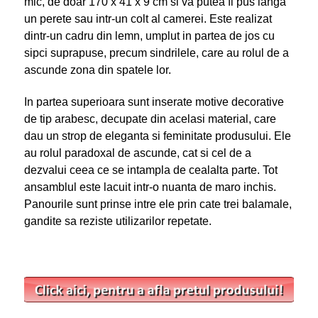
mic, de doar 170 x 41 x 9 cm si va putea fi pus langa
un perete sau intr-un colt al camerei. Este realizat
dintr-un cadru din lemn, umplut in partea de jos cu
sipci suprapuse, precum sindrilele, care au rolul de a
ascunde zona din spatele lor.
In partea superioara sunt inserate motive decorative
de tip arabesc, decupate din acelasi material, care
dau un strop de eleganta si feminitate produsului. Ele
au rolul paradoxal de ascunde, cat si cel de a
dezvalui ceea ce se intampla de cealalta parte. Tot
ansamblul este lacuit intr-o nuanta de maro inchis.
Panourile sunt prinse intre ele prin cate trei balamale,
gandite sa reziste utilizarilor repetate.