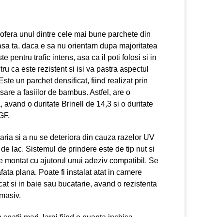
ofera unul dintre cele mai bune parchete din
sa ta, daca e sa nu orientam dupa majoritatea
e pentru trafic intens, asa ca il poti folosi si in
tru ca este rezistent si isi va pastra aspectul
Este un parchet densificat, fiind realizat prin
sare a fasiilor de bambus. Astfel, are o
a, avand o duritate Brinell de 14,3 si o duritate
GF.
aria si a nu se deteriora din cauza razelor UV
i de lac. Sistemul de prindere este de tip nut si
de montat cu ajutorul unui adeziv compatibil. Se
fata plana. Poate fi instalat atat in camere
, cat si in baie sau bucatarie, avand o rezistenta
 masiv.