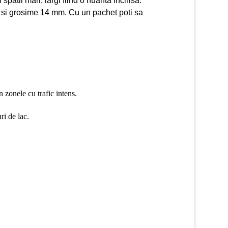
spatii mari, largi fiind o nuanta inchisa.
 si grosime 14 mm. Cu un pachet poti sa
 zonele cu trafic intens.
ri de lac.