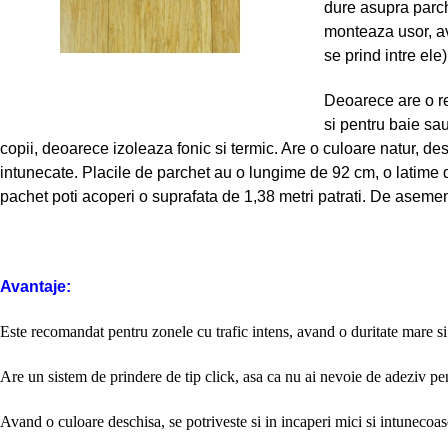
dure asupra parche
monteaza usor, av
se prind intre ele
Deoarece are o re
si pentru baie sau
copii, deoarece izoleaza fonic si termic. Are o culoare natur, des
intunecate. Placile de parchet au o lungime de 92 cm, o latime
pachet poti acoperi o suprafata de 1,38 metri patrati. De asemen
Avantaje:
Este recomandat pentru zonele cu trafic intens, avand o duritate mare 
Are un sistem de prindere de tip click, asa ca nu ai nevoie de adeziv p
Avand o culoare deschisa, se potriveste si in incaperi mici si intunecoas