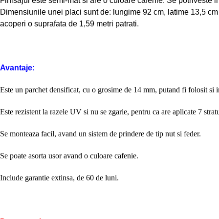
Finisajul este semi-mat si are o culoare cafenie. Se potriveste in 
Dimensiunile unei placi sunt de: lungime 92 cm, latime 13,5 cm
acoperi o suprafata de 1,59 metri patrati.
Avantaje:
Este un parchet densificat, cu o grosime de 14 mm, putand fi folosit si in
Este rezistent la razele UV si nu se zgarie, pentru ca are aplicate 7 stratu
Se monteaza facil, avand un sistem de prindere de tip nut si feder.
Se poate asorta usor avand o culoare cafenie.
Include garantie extinsa, de 60 de luni.