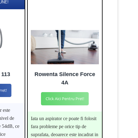
UNE!
 113
Rowenta Silence Force
4A
Pret!
Click Aici Pentru Pret!
r este
nivel de
Iata un aspirator ce poate fi folosit
e 54dB, ce
fara probleme pe orice tip de
rice
suprafata, deoarece este incadrat in