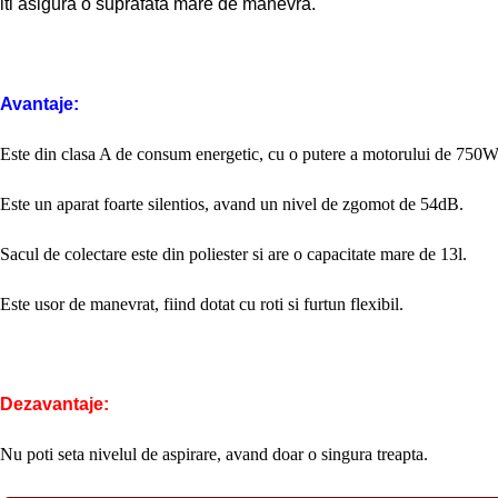
iti asigura o suprafata mare de manevra.
Avantaje:
Este din clasa A de consum energetic, cu o putere a motorului de 750
Este un aparat foarte silentios, avand un nivel de zgomot de 54dB.
Sacul de colectare este din poliester si are o capacitate mare de 13l.
Este usor de manevrat, fiind dotat cu roti si furtun flexibil.
Dezavantaje:
Nu poti seta nivelul de aspirare, avand doar o singura treapta.