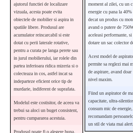
ajutorul functiei de localizare
moment al zilei, cu un
vizuala, acesta poate evita
energie cu pana la 40%
obiectele de mobilier si aspira in
decat un produs cu mo
spatiile libere. Produsul are
avand o putere de 750W
acumulator reincarcabil si este
aceleasi performante, si 
dotat cu perii laterale rotative,
dotare un sac colector d
pentru a curata pe langa perete sau
Acest model de aspirator
in jurul mobilierului, iar rolele din
permite sa reglezi mai m
partea inferioara ridica mizeria si o
de aspirare, avand doar
colecteaza in cos, astfel incat sa
nivel maxim.
indeparteze eficient orice tip de
murdarie, indiferent de suprafata.
Fiind un aspirator de m
capacitate, ultra-silentio
Modelul este costisitor, de aceea va
consum mic de energie, 
trebui sa aloci un buget consistent,
recomandam persoanelo
pentru cumpararea acestuia.
un stil de viata mai alert
Produsul poate fi o alegere buna,