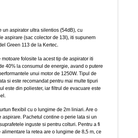
un aspirator ultra silentios (54dB), cu
e aspirare (sac colector de 13l), iti supunem
del Green 113 de la Kertec.
 motoare folosite la acest tip de aspirator iti
 de 40% la consumul de energie, avand o putere
performantele unui motor de 1250W. Tipul de
ata si este recomandat pentru mai multe tipuri
l este din poliester, iar filtrul de evacuare este
el.
urtun flexibil cu o lungime de 2m liniari. Are o
 aspirare. Pachetul contine o perie lata si un
uprafetele inguste si pentru colturi. Pentru a fi
e alimentare la retea are o lungime de 8,5 m, ce