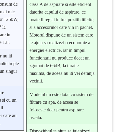
 consum de
clasa A de aspirare si este eficient
 mai mic
datorita capului de aspirare, ce
tor 1250W,
poate fi reglat in trei pozitii diferite,
 la
si a accesoriilor care vin in pachet.
are in
Motorul dispune de un sistem care
e 13l.
te ajuta sa realizezi o economie a
energiei electrice, iar in timpul
 nu iti
functionarii nu produce decat un
ulte trepte
zgomot de 66dB, la turatie
 un singur
maxima, de aceea nu iti vei deranja
vecinii.
are
Modelul nu este dotat cu sistem de
s si cu un
filtrare cu apa, de aceea se
il
foloseste doar pentru aspirare
r care au
uscata.
.
Dispozitivul te ajuta sa igienizezi