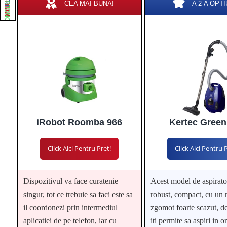
MINUSURI
CONCLUZIE
CEA MAI BUNA!
A 2-A OPTI
iRobot Roomba 966
Kertec Green
Click Aici Pentru Pret!
Click Aici Pentru 
Dispozitivul va face curatenie
Acest model de aspirato
singur, tot ce trebuie sa faci este sa
robust, compact, cu un 
il coordonezi prin intermediul
zgomot foarte scazut, d
aplicatiei de pe telefon, iar cu
iti permite sa aspiri in o