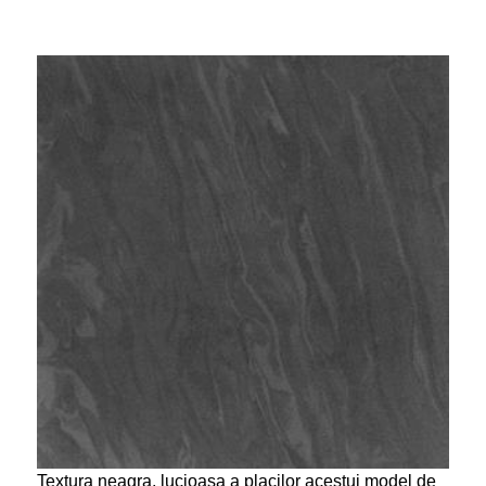
Textura neagra, lucioasa a placilor acestui model de