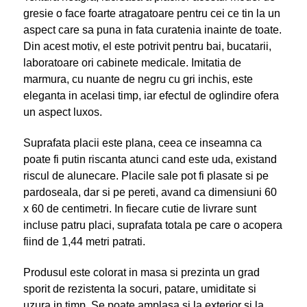
gresie o face foarte atragatoare pentru cei ce tin la un
aspect care sa puna in fata curatenia inainte de toate.
Din acest motiv, el este potrivit pentru bai, bucatarii,
laboratoare ori cabinete medicale. Imitatia de
marmura, cu nuante de negru cu gri inchis, este
eleganta in acelasi timp, iar efectul de oglindire ofera
un aspect luxos.
Suprafata placii este plana, ceea ce inseamna ca
poate fi putin riscanta atunci cand este uda, existand
riscul de alunecare. Placile sale pot fi plasate si pe
pardoseala, dar si pe pereti, avand ca dimensiuni 60
x 60 de centimetri. In fiecare cutie de livrare sunt
incluse patru placi, suprafata totala pe care o acopera
fiind de 1,44 metri patrati.
Produsul este colorat in masa si prezinta un grad
sporit de rezistenta la socuri, patare, umiditate si
uzura in timp. Se poate amplasa si la exterior si la