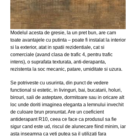
Modelul acesta de gresie, la un pret bun, are cam
toate avantajele cu putinta – poate fi instalat la interior
si la exterior, atat in spatii rezidentiale, cat si
comerciale (avand clasa de trafic 4, pentru trafic
intens), o suprafata texturata, anti-derapanta,
rezistenta la soc mecanic, patare, umiditate si uzura.
Se potriveste cu usurinta, din punct de vedere
functional si estetic, in livinguri, bai, bucatarii, holuri,
birouri, sali de asteptare, dormitoare sau in oricare alt
loc unde doriti imaginea eleganta a lemnului invechit
de culoare brun pronuntat. Are un coeficient
antiderapant R10, ceea ce face ca produsul sa fie
sigur cand este ud, riscul de alunecare fiind minim, iar
asta inseamna ca veti putea sa il utilizati fara