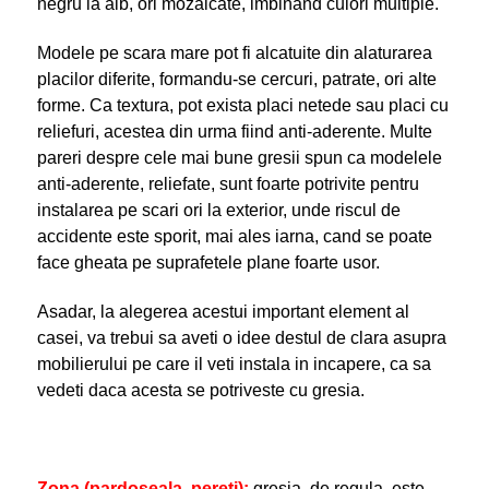
negru la alb, ori mozaicate, imbinand culori multiple.
Modele pe scara mare pot fi alcatuite din alaturarea
placilor diferite, formandu-se cercuri, patrate, ori alte
forme. Ca textura, pot exista placi netede sau placi cu
reliefuri, acestea din urma fiind anti-aderente. Multe
pareri despre cele mai bune gresii spun ca modelele
anti-aderente, reliefate, sunt foarte potrivite pentru
instalarea pe scari ori la exterior, unde riscul de
accidente este sporit, mai ales iarna, cand se poate
face gheata pe suprafetele plane foarte usor.
Asadar, la alegerea acestui important element al
casei, va trebui sa aveti o idee destul de clara asupra
mobilierului pe care il veti instala in incapere, ca sa
vedeti daca acesta se potriveste cu gresia.
Zona (pardoseala, pereti):
gresia, de regula, este