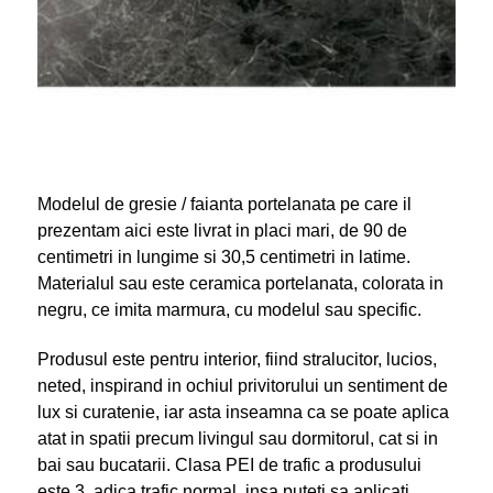
Modelul de gresie / faianta portelanata pe care il
prezentam aici este livrat in placi mari, de 90 de
centimetri in lungime si 30,5 centimetri in latime.
Materialul sau este ceramica portelanata, colorata in
negru, ce imita marmura, cu modelul sau specific.
Produsul este pentru interior, fiind stralucitor, lucios,
neted, inspirand in ochiul privitorului un sentiment de
lux si curatenie, iar asta inseamna ca se poate aplica
atat in spatii precum livingul sau dormitorul, cat si in
bai sau bucatarii. Clasa PEI de trafic a produsului
este 3, adica trafic normal, insa puteti sa aplicati