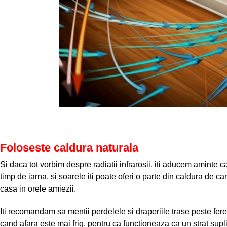
Foloseste caldura naturala
Si daca tot vorbim despre radiatii infrarosii, iti aducem aminte 
timp de iarna, si soarele iti poate oferi o parte din caldura de c
casa in orele amiezii.
Iti recomandam sa mentii perdelele si draperiile trase peste feres
cand afara este mai frig, pentru ca functioneaza ca un strat sup