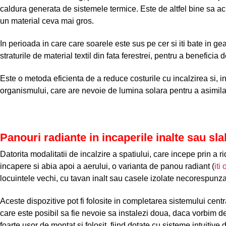
caldura generata de sistemele termice. Este de altfel bine sa ach
un material ceva mai gros.
In perioada in care care soarele este sus pe cer si iti bate in ge
straturile de material textil din fata ferestrei, pentru a benefici
Este o metoda eficienta de a reduce costurile cu incalzirea si, i
organismului, care are nevoie de lumina solara pentru a asimila 
Panouri radiante in incaperile inalte sau sla
Datorita modalitatii de incalzire a spatiului, care incepe prin a r
incapere si abia apoi a aerului, o varianta de panou radiant (
iti
locuintele vechi, cu tavan inalt sau casele izolate necorespunza
Aceste dispozitive pot fi folosite in completarea sistemului cent
care este posibil sa fie nevoie sa instalezi doua, daca vorbim 
foarte usor de montat si folosit, fiind dotate cu sisteme intuitive