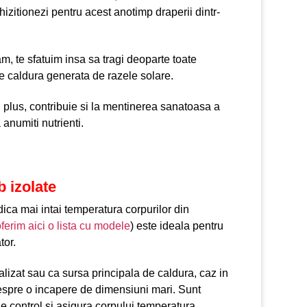
izitionezi pentru acest anotimp draperii dintr-
am, te sfatuim insa sa tragi deoparte toate
a de caldura generata de razele solare.
n plus, contribuie si la mentinerea sanatoasa a
anumiti nutrienti.
b izolate
idica mai intai temperatura corpurilor din
 oferim aici o lista cu modele
) este ideala pentru
tor.
ralizat sau ca sursa principala de caldura, caz in
despre o incapere de dimensiuni mari. Sunt
 de control si asigura corpului temperatura