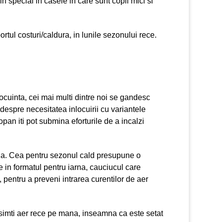
n special in casele in care sunt copii mici si
portul costuri/caldura, in lunile sezonului rece.
locuinta, cei mai multi dintre noi se gandesc
despre necesitatea inlocuirii cu variantele
pan iti pot submina eforturile de a incalzi
arna. Cea pentru sezonul cald presupune o
e in formatul pentru iarna, cauciucul care
pentru a preveni intrarea curentilor de aer
a simti aer rece pe mana, inseamna ca este setat