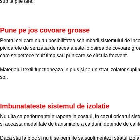
sub talpile tale.
Pune pe jos covoare groase
Pentru cei care nu au posibilitatea schimbarii sistemului de inca
picioarele de senzatia de raceala este folosirea de covoare groa
care se petrece mult timp sau prin care se circula frecvent.
Materialul textil functioneaza in plus si ca un strat izolator sup
sol.
Imbunatateste sistemul de izolatie
Nu uita ca performantele raporte la costuri, in cazul oricarui si
si aceasta modalitate de transmitere a caldurii, depinde de calita
Daca stai la bloc si nu ti se permite sa suplimentezi stratul izolat