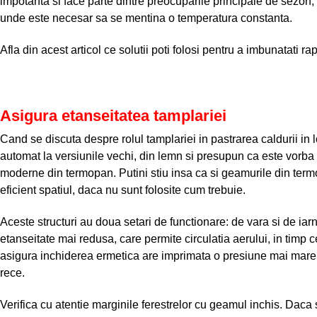
impotanta si face parte dintre preocuparile principale de sezon, i
unde este necesar sa se mentina o temperatura constanta.
Afla din acest articol ce solutii poti folosi pentru a imbunatati ra
Asigura etanseitatea tamplariei
Cand se discuta despre rolul tamplariei in pastrarea caldurii in 
automat la versiunile vechi, din lemn si presupun ca este vorba 
moderne din termopan. Putini stiu insa ca si geamurile din termo
eficient spatiul, daca nu sunt folosite cum trebuie.
Aceste structuri au doua setari de functionare: de vara si de i
etanseitate mai redusa, care permite circulatia aerului, in timp c
asigura inchiderea ermetica are imprimata o presiune mai mare, 
rece.
Verifica cu atentie marginile ferestrelor cu geamul inchis. Dac