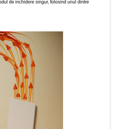
dul de inchidere singur, folosind unul dintre