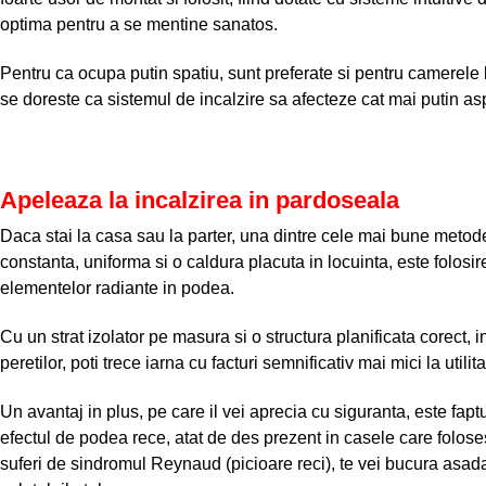
optima pentru a se mentine sanatos.
Pentru ca ocupa putin spatiu, sunt preferate si pentru camerele l
se doreste ca sistemul de incalzire sa afecteze cat mai putin aspec
Apeleaza la incalzirea in pardoseala
Daca stai la casa sau la parter, una dintre cele mai bune metode
constanta, uniforma si o caldura placuta in locuinta, este folos
elementelor radiante in podea.
Cu un strat izolator pe masura si o structura planificata corect, i
peretilor, poti trece iarna cu facturi semnificativ mai mici la utilitat
Un avantaj in plus, pe care il vei aprecia cu siguranta, este fap
efectul de podea rece, atat de des prezent in casele care foloses
suferi de sindromul Reynaud (picioare reci), te vei bucura asad