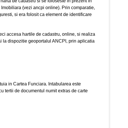
 harta de cadastru si se foloseste in prezent in
Imobiliara (vezi ancpi online). Prin comparatie,
uresti, si era folosit ca element de identificare
deci accesa hartile de cadastru, online, si realiza
 la dispozitie geoportalul ANCPI, prin aplicatia
uia in Cartea Funciara. Intabularea este
 cu tertii de documentul numit extras de carte